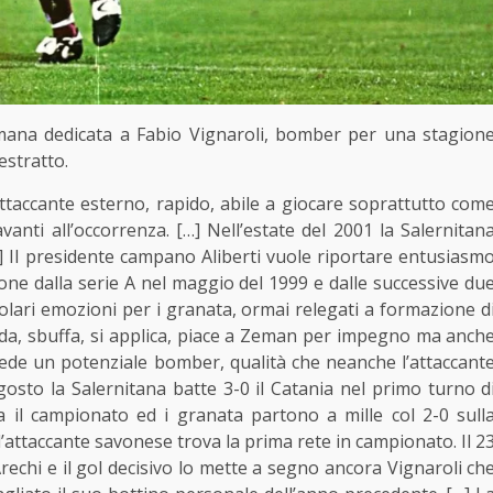
imana dedicata a Fabio Vignaroli, bomber per una stagion
estratto.
attaccante esterno, rapido, abile a giocare soprattutto com
anti all’occorrenza. […] Nell’estate del 2001 la Salernitan
] Il presidente campano Aliberti vuole riportare entusiasm
ione dalla serie A nel maggio del 1999 e dalle successive du
olari emozioni per i granata, ormai relegati a formazione d
 suda, sbuffa, si applica, piace a Zeman per impegno ma anch
avede un potenziale bomber, qualità che neanche l’attaccant
osto la Salernitana batte 3-0 il Catania nel primo turno d
a il campionato ed i granata partono a mille col 2-0 sull
 l’attaccante savonese trova la prima rete in campionato. Il 2
rechi e il gol decisivo lo mette a segno ancora Vignaroli ch