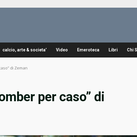
calcio, arte & societa’
Video
Emeroteca
Libri
Chi 
 caso” di Zeman
“bomber per caso” di