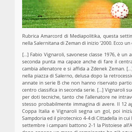
Rubrica Amarcord di Mediapolitika, questa sett
nella Salernitana di Zeman di inizio ‘2000. Ecco un 
[…] Fabio Vignaroli, savonese classe 1976, è un 
seconda punta ma capace anche di fare il centrav
cambia allenatore e si affida a Zdenek Zeman. […
nella piazza di Salerno, delusa dopo la retrocess
annate in serie B che non hanno riservato partic
centro classifica in seconda serie. […] Vignaroli
per doti tecniche, tanto che l’allenatore ne intr
stesso probabilmente immagina di avere. Il 12 ag
Coppa Italia e Vignaroli segna un gol, poi inizi
Sampdoria ed il pirotecnico 4-4 di Cittadella in cui
settembre i campani battono 2-1 la Pistoiese all’A