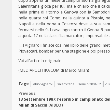
dopo appena un mese di campionato ha già eguagl
Salernitana gioca per lui, ma è chiaro che il cal
nella prima di ritorno a Genova con la Sampdoria
nella quarta col Como, nella quinta a Pistoia, ne
Napoli e nella nona a Cosenza dove la sua zampa
fermarsi nello 0-1 casalingo contro il Genoa. 9 par
a quota 17 nella classifica marcatori, impensabile 
[…] Vignaroli finisce così nel libro delle grandi 
Piovaccari, bomber per una stagione e poi presso
Vai all’articolo originale
(MEDIAPOLITIKA.COM di Marco Milan)
Tags:
Fabio vignaroli
salernitana
serie b 2001/02
ZE
Continue
Previous:
13 Settembre 1987: l’esordio in campionato de
Reading
Milan di Sacchi (VIDEO)