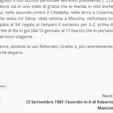
iato il suo bottino personale dell’anno precedente. […] L
ciatore sia in uno stato di grazia che lo manda in rete anch
, nella seconda contro il Cittadella, nella terza a Cosenza
lla sesta col Siena, nella settima a Messina, nell’ottava co
ta al 94′ regala ai campani il successo per 3-2, prima d
tite di fila in gol (dal 13 gennaio al 17 marzo) che lo portan
ad inizio stagione.
meteore, assieme ai vari Rebonato, Grabbi o, più recentemente
ché dispersi.
MAN
Next
l
13 Settembre 1981: l’esordio in A di Robert
Mancin