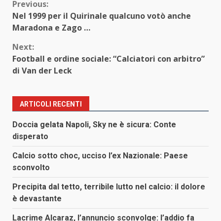
Continue
Previous:
Nel 1999 per il Quirinale qualcuno votò anche
Reading
Maradona e Zago …
Next:
Football e ordine sociale: “Calciatori con arbitro”
di Van der Leck
ARTICOLI RECENTI
Doccia gelata Napoli, Sky ne è sicura: Conte
disperato
Calcio sotto choc, ucciso l’ex Nazionale: Paese
sconvolto
Precipita dal tetto, terribile lutto nel calcio: il dolore
è devastante
Lacrime Alcaraz, l’annuncio sconvolge: l’addio fa