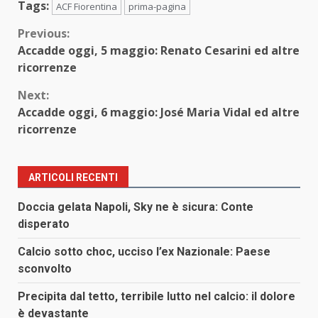
Tags:
ACF Fiorentina
prima-pagina
Continue
Previous:
Accadde oggi, 5 maggio: Renato Cesarini ed altre
Reading
ricorrenze
Next:
Accadde oggi, 6 maggio: José Maria Vidal ed altre
ricorrenze
ARTICOLI RECENTI
Doccia gelata Napoli, Sky ne è sicura: Conte
disperato
Calcio sotto choc, ucciso l’ex Nazionale: Paese
sconvolto
Precipita dal tetto, terribile lutto nel calcio: il dolore
è devastante