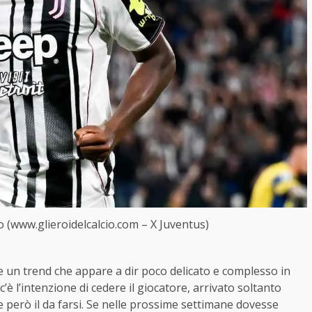
o (www.glieroidelcalcio.com – X Juventus)
tire un trend che appare a dir poco delicato e complesso in
l’intenzione di cedere il giocatore, arrivato soltanto
e però il da farsi. Se nelle prossime settimane dovesse