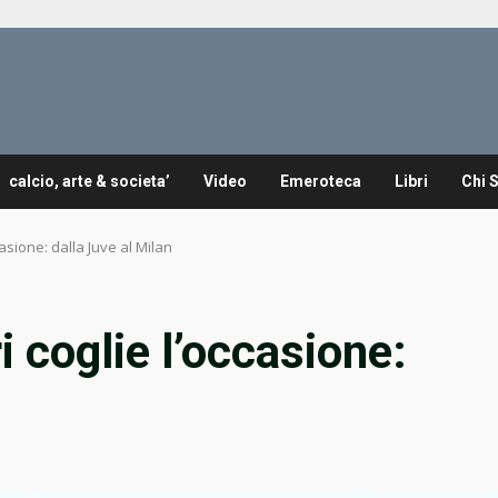
calcio, arte & societa’
Video
Emeroteca
Libri
Chi 
ccasione: dalla Juve al Milan
ri coglie l’occasione: