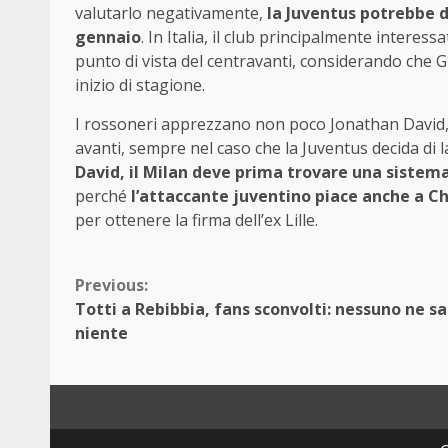
valutarlo negativamente,
la Juventus potrebbe d
gennaio
. In Italia, il club principalmente interess
punto di vista del centravanti, considerando che 
inizio di stagione.
I rossoneri apprezzano non poco Jonathan David, c’
avanti, sempre nel caso che la Juventus decida di 
David, il Milan deve prima trovare una siste
perché
l’attaccante juventino piace anche a 
per ottenere la firma dell’ex Lille.
Continue
Previous:
Totti a Rebibbia, fans sconvolti: nessuno ne s
Reading
niente