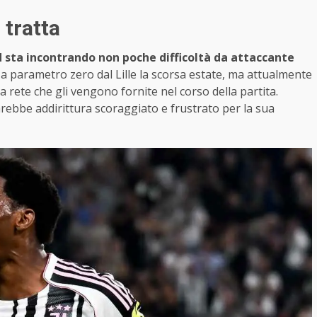
 tratta
 sta incontrando non poche difficoltà da attaccante
o a parametro zero dal Lille la scorsa estate, ma attualmente
 rete che gli vengono fornite nel corso della partita.
bbe addirittura scoraggiato e frustrato per la sua