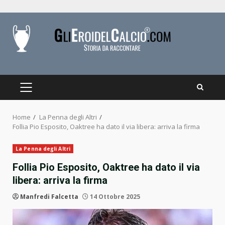
Skip
to
content
PRIMARY
MENU
Home
La Penna degli Altri
Follia Pio Esposito, Oaktree ha dato il via libera: arriva la firma
La Penna degli Altri
Follia Pio Esposito, Oaktree ha dato il via
libera: arriva la firma
Manfredi Falcetta
14 Ottobre 2025