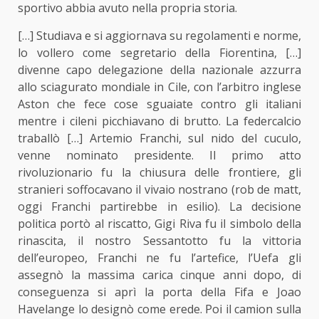
sportivo abbia avuto nella propria storia.
[…] Studiava e si aggiornava su regolamenti e norme,
lo vollero come segretario della Fiorentina, […]
divenne capo delegazione della nazionale azzurra
allo sciagurato mondiale in Cile, con l’arbitro inglese
Aston che fece cose sguaiate contro gli italiani
mentre i cileni picchiavano di brutto. La federcalcio
traballò […] Artemio Franchi, sul nido del cuculo,
venne nominato presidente. Il primo atto
rivoluzionario fu la chiusura delle frontiere, gli
stranieri soffocavano il vivaio nostrano (rob de matt,
oggi Franchi partirebbe in esilio). La decisione
politica portò al riscatto, Gigi Riva fu il simbolo della
rinascita, il nostro Sessantotto fu la vittoria
dell’europeo, Franchi ne fu l’artefice, l’Uefa gli
assegnò la massima carica cinque anni dopo, di
conseguenza si aprì la porta della Fifa e Joao
Havelange lo designò come erede. Poi il camion sulla