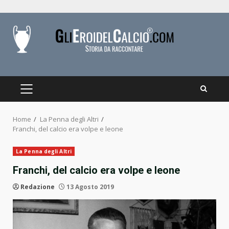
Skip
to
content
PRIMARY
MENU
Home
La Penna degli Altri
Franchi, del calcio era volpe e leone
La Penna degli Altri
Franchi, del calcio era volpe e leone
Redazione
13 Agosto 2019