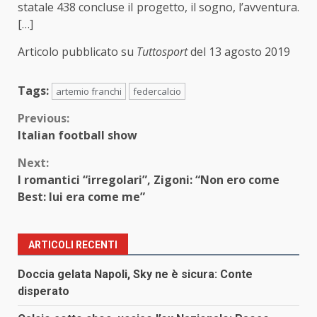
statale 438 concluse il progetto, il sogno, l’avventura.
[…]
Articolo pubblicato su
Tuttosport
del 13 agosto 2019
Tags:
artemio franchi
federcalcio
Continue
Previous:
Italian football show
Reading
Next:
I romantici “irregolari”, Zigoni: “Non ero come
Best: lui era come me”
ARTICOLI RECENTI
Doccia gelata Napoli, Sky ne è sicura: Conte
disperato