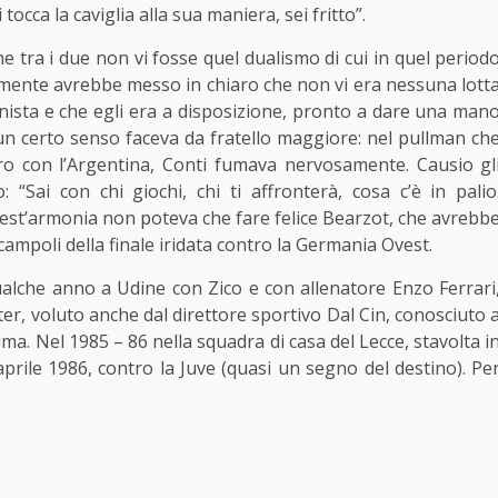
tocca la caviglia alla sua maniera, sei fritto”.
e tra i due non vi fosse quel dualismo di cui in quel period
vamente avrebbe messo in chiaro che non vi era nessuna lott
manista e che egli era a disposizione, pronto a dare una man
n un certo senso faceva da fratello maggiore: nel pullman ch
tro con l’Argentina, Conti fumava nervosamente. Causio gl
 “Sai con chi giochi, chi ti affronterà, cosa c’è in palio
uest’armonia non poteva che fare felice Bearzot, che avrebb
ampoli della finale iridata contro la Germania Ovest.
ualche anno a Udine con Zico e con allenatore Enzo Ferrari
ter, voluto anche dal direttore sportivo Dal Cin, conosciuto 
a. Nel 1985 – 86 nella squadra di casa del Lecce, stavolta i
 aprile 1986, contro la Juve (quasi un segno del destino). Pe