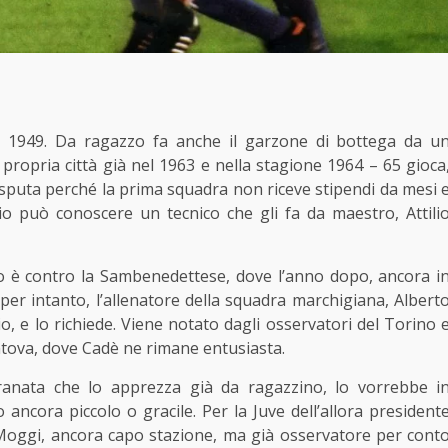
o 1949. Da ragazzo fa anche il garzone di bottega da u
a propria città già nel 1963 e nella stagione 1964 – 65 gioca
 disputa perché la prima squadra non riceve stipendi da mesi 
io può conoscere un tecnico che gli fa da maestro, Attili
to è contro la Sambenedettese, dove l’anno dopo, ancora i
 per intanto, l’allenatore della squadra marchigiana, Albert
o, e lo richiede. Viene notato dagli osservatori del Torino 
antova, dove Cadè ne rimane entusiasta.
granata che lo apprezza già da ragazzino, lo vorrebbe i
 ancora piccolo o gracile. Per la Juve dell’allora president
 Moggi, ancora capo stazione, ma già osservatore per cont