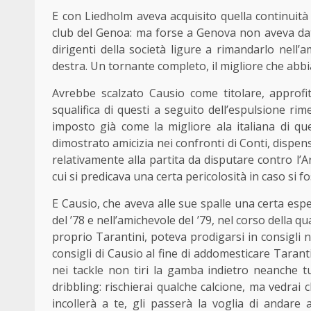
E con Liedholm aveva acquisito quella continuità
club del Genoa: ma forse a Genova non aveva dato
dirigenti della società ligure a rimandarlo nel
destra. Un tornante completo, il migliore che abbi
Avrebbe scalzato Causio come titolare, approf
squalifica di questi a seguito dell’espulsione ri
imposto già come la migliore ala italiana di q
dimostrato amicizia nei confronti di Conti, dispens
relativamente alla partita da disputare contro l’A
cui si predicava una certa pericolosità in caso si f
E Causio, che aveva alle sue spalle una certa esp
del ’78 e nell’amichevole del ’79, nel corso della 
proprio Tarantini, poteva prodigarsi in consigli ne
consigli di Causio al fine di addomesticare Tarant
nei tackle non tiri la gamba indietro neanche tu. 
dribbling: rischierai qualche calcione, ma vedrai c
incollerà a te, gli passerà la voglia di andare 