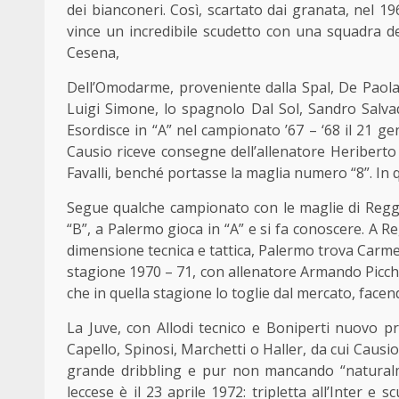
dei bianconeri. Così, scartato dai granata, nel 19
vince un incredibile scudetto con una squadra de
Cesena,
Dell’Omodarme, proveniente dalla Spal, De Paola, 
Luigi Simone, lo spagnolo Dal Sol, Sandro Salvad
Esordisce in “A” nel campionato ’67 – ‘68 il 21 
Causio riceve consegne dell’allenatore Heriberto 
Favalli, benché portasse la maglia numero “8”. In 
Segue qualche campionato con le maglie di Reggin
“B”, a Palermo gioca in “A” e si fa conoscere. A
dimensione tecnica e tattica, Palermo trova Carmelo
stagione 1970 – 71, con allenatore Armando Picch
che in quella stagione lo toglie dal mercato, facen
La Juve, con Allodi tecnico e Boniperti nuovo pr
Capello, Spinosi, Marchetti o Haller, da cui Caus
grande dribbling e pur non mancando “naturalme
leccese è il 23 aprile 1972: tripletta all’Inter e s