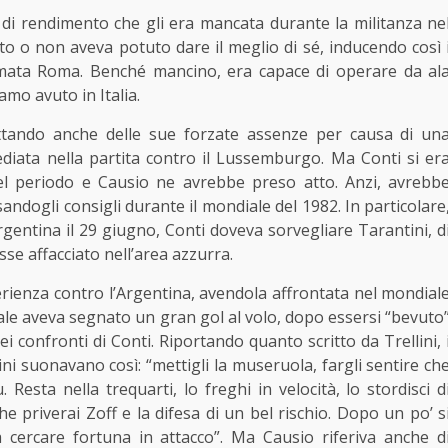
 di rendimento che gli era mancata durante la militanza ne
 o non aveva potuto dare il meglio di sé, inducendo così 
l’amata Roma. Benché mancino, era capace di operare da al
amo avuto in Italia.
ittando anche delle sue forzate assenze per causa di un
mediata nella partita contro il Lussemburgo. Ma Conti si er
uel periodo e Causio ne avrebbe preso atto. Anzi, avrebb
andogli consigli durante il mondiale del 1982. In particolare
rgentina il 29 giugno, Conti doveva sorvegliare Tarantini, d
osse affacciato nell’area azzurra.
erienza contro l’Argentina, avendola affrontata nel mondial
quale aveva segnato un gran gol al volo, dopo essersi “bevuto
i confronti di Conti. Riportando quanto scritto da Trellini, 
ini suonavano così: “mettigli la museruola, fargli sentire ch
Resta nella trequarti, lo freghi in velocità, lo stordisci d
he priverai Zoff e la difesa di un bel rischio. Dopo un po’ s
a cercare fortuna in attacco”. Ma Causio riferiva anche d