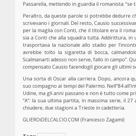
Passarella, mettendo in guardia il romanista: “se ti 
Peraltro, da queste parole si potrebbe dedurre ch
scrivevano i giornali. Del resto, Causio successi
per la maglia con Conti, che il titolare era il ro
sia a Conti che alla squadra tutta. Addirittura, i
trasportava la nazionale allo stadio per l’incon
avrebbe tolto la sigaretta di bocca, calmandolo:
Scalmanarti adesso non serve, fallo in campo”. Q
compensato Causio facendogli giocare gli ultimi sc
Una sorta di Oscar alla carriera. Dopo, ancora q
suo compagno ai tempi del Palermo. Nell’’84 all’In
Udine, ma gli anni passano e non è tutto come prim
“A”: la sua ultima partita, in massima serie, il 27
chiudere, due stagioni a Trieste in cadetteria.
GLIEROiDELCALCIO.COM (Francesco Zagami)