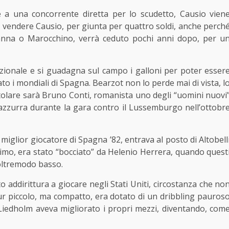
e a una concorrente diretta per lo scudetto, Causio vien
i vendere Causio, per giunta per quattro soldi, anche perch
 Fanna o Marocchino, verrà ceduto pochi anni dopo, per u
zionale e si guadagna sul campo i galloni per poter esser
to i mondiali di Spagna. Bearzot non lo perde mai di vista, l
 titolare sarà Bruno Conti, romanista uno degli “uomini nuovi
 azzurra durante la gara contro il Lussemburgo nell’ottobr
miglior giocatore di Spagna ’82, entrava al posto di Altobell
simo, era stato “bocciato” da Helenio Herrera, quando quest
 oltremodo basso.
 addirittura a giocare negli Stati Uniti, circostanza che no
pur piccolo, ma compatto, era dotato di un dribbling pauros
 Liedholm aveva migliorato i propri mezzi, diventando, com