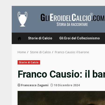
Skip
to
content
Storie di Calcio
Gli Eroi del Collezionismo
Home
Storie di Calcio
Franco Causio: il barone
Storie di Calcio
Franco Causio: il ba
Francesco Zagami
10 Dicembre 2024