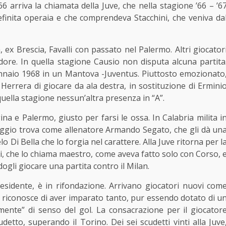
66 arriva la chiamata della Juve, che nella stagione ’66 – ’6
finita operaia e che comprendeva Stacchini, che veniva da
ex Brescia, Favalli con passato nel Palermo. Altri giocator
ore. In quella stagione Causio non disputa alcuna partita
gennaio 1968 in un Mantova -Juventus. Piuttosto emozionato
Herrera di giocare da ala destra, in sostituzione di Ermini
quella stagione nessun’altra presenza in “A”.
a e Palermo, giusto per farsi le ossa. In Calabria milita i
 Reggio trova come allenatore Armando Segato, che gli dà un
 Di Bella che lo forgia nel carattere. Alla Juve ritorna per l
i, che lo chiama maestro, come aveva fatto solo con Corso, 
dogli giocare una partita contro il Milan.
esidente, è in rifondazione. Arrivano giocatori nuovi com
io riconosce di aver imparato tanto, pur essendo dotato di u
nte” di senso del gol. La consacrazione per il giocator
cudetto, superando il Torino. Dei sei scudetti vinti alla Juve