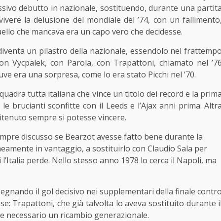
cessivo debutto in nazionale, sostituendo, durante una partit
ivere la delusione del mondiale del ’74, con un fallimento
ello che mancava era un capo vero che decidesse.
venta un pilastro della nazionale, essendolo nel frattemp
 con Vycpalek, con Parola, con Trapattoni, chiamato nel ’7
Juve era una sorpresa, come lo era stato Picchi nel ’70.
quadra tutta italiana che vince un titolo dei record e la prim
e brucianti sconfitte con il Leeds e l’Ajax anni prima. Altr
ritenuto sempre si potesse vincere.
sempre discusso se Bearzot avesse fatto bene durante la
neamente in vantaggio, a sostituirlo con Claudio Sala per
i l’Italia perde. Nello stesso anno 1978 lo cerca il Napoli, ma
 segnando il gol decisivo nei supplementari della finale contr
se: Trapattoni, che già talvolta lo aveva sostituito durante i
e necessario un ricambio generazionale.