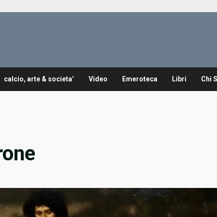
calcio, arte & societa’
Video
Emeroteca
Libri
Chi 
rone