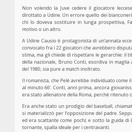
Non volendo la Juve cedere il giocatore lecces
dirottato a Udine. Un errore quello dei bianconer
chi lo doveva sostituire in lunga prospettiva,
motivo o un altro.
A Udine Causio è protagonista di un’annata ecce
convocato fra i 22 giocatori che avrebbero disputa
stima, ma gli chiede di rispettare le gerarchie: il
della nazionale, Bruno Conti, esordiva in maglia
del 1980, sia pure a match inoltrato.
Il romanista, che Pelé avrebbe individuato come il 
al minuto 66’. Conti, anni prima, ancora giovanis
era stato allenatore della Roma, perché ritenuto
Era anche stato un prodigio del baseball, chiamato
si materializzò per l’opposizione del padre. Sep
ed era scattante come pochi; e sotto la guida di
tornante, spalla ideale per i centravanti.