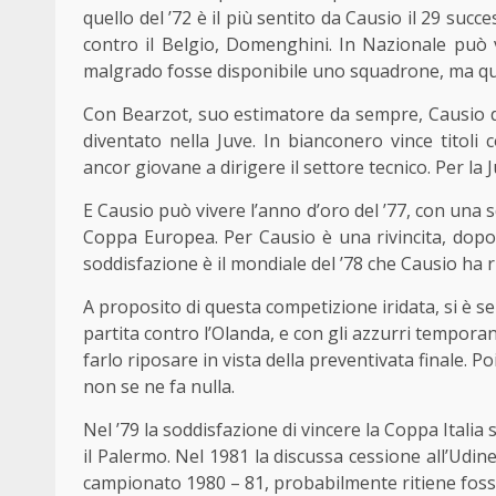
quello del ’72 è il più sentito da Causio il 29 suc
contro il Belgio, Domenghini. In Nazionale può v
malgrado fosse disponibile uno squadrone, ma qu
Con Bearzot, suo estimatore da sempre, Causio di
diventato nella Juve. In bianconero vince titoli
ancor giovane a dirigere il settore tecnico. Per la 
E Causio può vivere l’anno d’oro del ’77, con una s
Coppa Europea. Per Causio è una rivincita, dopo l
soddisfazione è il mondiale del ’78 che Causio ha 
A proposito di questa competizione iridata, si è 
partita contro l’Olanda, e con gli azzurri tempora
farlo riposare in vista della preventivata finale. Po
non se ne fa nulla.
Nel ’79 la soddisfazione di vincere la Coppa Italia
il Palermo. Nel 1981 la discussa cessione all’Udine
campionato 1980 – 81, probabilmente ritiene foss