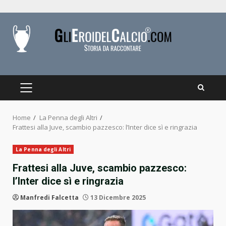
Skip
to
content
PRIMARY
MENU
Home
La Penna degli Altri
Frattesi alla Juve, scambio pazzesco: l’Inter dice sì e ringrazia
La Penna degli Altri
Frattesi alla Juve, scambio pazzesco:
l’Inter dice sì e ringrazia
Manfredi Falcetta
13 Dicembre 2025