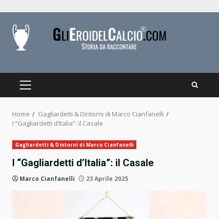
Skip
to
content
PRIMARY
MENU
Home
Gagliardetti & Dintorni di Marco Cianfanelli
I “Gagliardetti d’Italia”: il Casale
Gagliardetti & Dintorni di Marco Cianfanelli
I “Gagliardetti d’Italia”: il Casale
Marco Cianfanelli
23 Aprile 2025