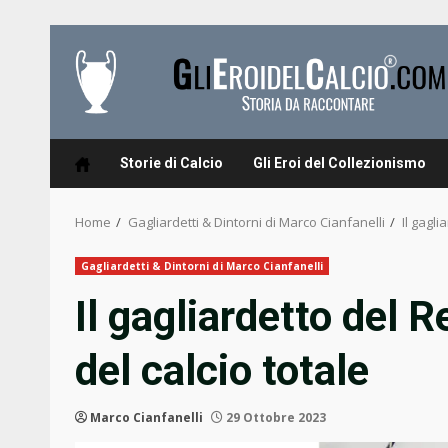
Skip
to
content
Storie di Calcio
Gli Eroi del Collezionismo
Home
Gagliardetti & Dintorni di Marco Cianfanelli
Il gagli
Gagliardetti & Dintorni di Marco Cianfanelli
Il gagliardetto del R
del calcio totale
Marco Cianfanelli
29 Ottobre 2023