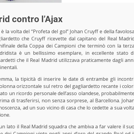
rid contro l’Ajax
 è la volta del “Profeta del gol” Johan Cruyff e della favolos
agliardetto che Cruyff ricevette dal capitano
del Real Madri
mifinale della Coppa dei Campioni che terminò con la terz
madridista è un bellissimo esemplare, in eccellente stato d
iardetti che il Real Madrid utilizzava praticamente dagli ann
inentali.
mma, la tipicità di inserire le date di entrambe gli incontr
 colonna orizzontale sul retro del gagliardetto recante i color
tato un ricordo personale dell’asso olandese, probabilment
prima di trasferirsi, non senza sorprese, al Barcellona. Joha
noscenza, ad un suo vicino di casa che lo cedette a sua volt
ione.
a un lato il Real Madrid squadra che ambiva a far valere il su
 dei Campioni vinte negli anni d’oro del grande Real ed i