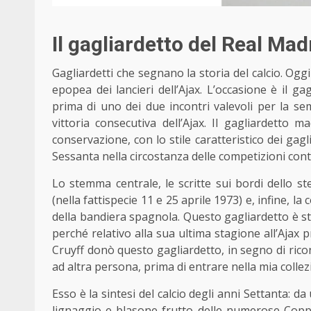
Il gagliardetto del Real Mad
Gagliardetti che segnano
la storia del calcio
. Oggi
epopea dei lancieri dell’Ajax. L’occasione è il g
prima di uno dei due incontri valevoli per la se
vittoria consecutiva dell’Ajax. Il gagliardetto 
conservazione, con lo stile caratteristico dei gagl
Sessanta nella circostanza delle competizioni cont
Lo stemma centrale, le scritte sui bordi dello ste
(nella fattispecie 11 e 25 aprile 1973) e, infine, la
della bandiera spagnola. Questo gagliardetto è s
perché relativo alla sua ultima stagione all’Ajax 
Cruyff donò questo gagliardetto, in segno di rico
ad altra persona, prima di entrare nella mia collez
Esso è la sintesi del calcio degli anni Settanta: d
lignaggio e blasone frutto delle numerose Coppe