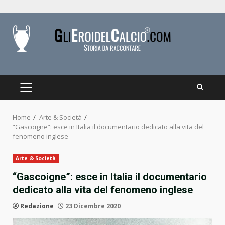
Skip
to
content
PRIMARY
MENU
Home
Arte & Società
“Gascoigne”: esce in Italia il documentario dedicato alla vita del
fenomeno inglese
Arte & Società
“Gascoigne”: esce in Italia il documentario
dedicato alla vita del fenomeno inglese
Redazione
23 Dicembre 2020