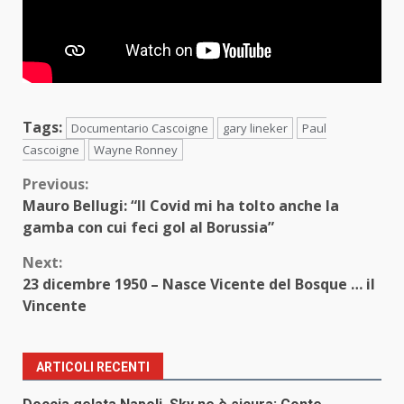
Tags:
Documentario Cascoigne
gary lineker
Paul
Cascoigne
Wayne Ronney
Continue
Previous:
Mauro Bellugi: “Il Covid mi ha tolto anche la
Reading
gamba con cui feci gol al Borussia”
Next:
23 dicembre 1950 – Nasce Vicente del Bosque … il
Vincente
ARTICOLI RECENTI