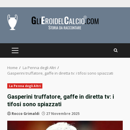
Skip
to
content
PRIMARY
MENU
Home
La Penna degli Altri
Gasperini truffatore, gaffe in diretta tv: i tifosi sono spiazzati
La Penna degli Altri
Gasperini truffatore, gaffe in diretta tv: i
tifosi sono spiazzati
Rocco Grimaldi
27 Novembre 2025