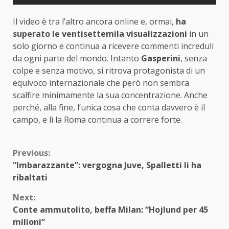
Il video è tra l’altro ancora online e, ormai,
ha
superato le ventisettemila visualizzazioni
in un
solo giorno e continua a ricevere commenti increduli
da ogni parte del mondo. Intanto
Gasperini
, senza
colpe e senza motivo, si ritrova protagonista di un
equivoco internazionale che però non sembra
scalfire minimamente la sua concentrazione. Anche
perché, alla fine, l’unica cosa che conta davvero è il
campo, e lì la Roma continua a correre forte.
Continue
Previous:
“Imbarazzante”: vergogna Juve, Spalletti li ha
Reading
ribaltati
Next:
Conte ammutolito, beffa Milan: “Hojlund per 45
milioni”