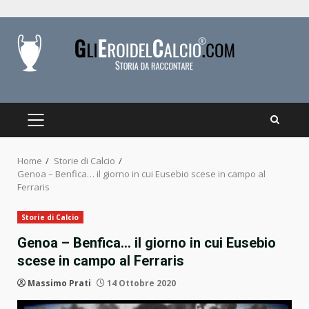
Skip
to
content
PRIMARY
MENU
Home
Storie di Calcio
Genoa – Benfica… il giorno in cui Eusebio scese in campo al
Ferraris
Storie di Calcio
Genoa – Benfica… il giorno in cui Eusebio
scese in campo al Ferraris
Massimo Prati
14 Ottobre 2020