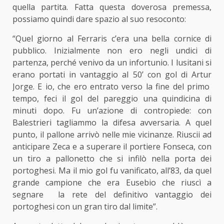
quella partita. Fatta questa doverosa premessa,
possiamo quindi dare spazio al suo resoconto:
“Quel giorno al Ferraris c’era una bella cornice di
pubblico. Inizialmente non ero negli undici di
partenza, perché venivo da un infortunio. I lusitani si
erano portati in vantaggio al 50’ con gol di Artur
Jorge. E io, che ero entrato verso la fine del primo
tempo, feci il gol del pareggio una quindicina di
minuti dopo. Fu un’azione di contropiede: con
Balestrieri tagliammo la difesa avversaria. A quel
punto, il pallone arrivò nelle mie vicinanze. Riuscii ad
anticipare Zeca e a superare il portiere Fonseca, con
un tiro a pallonetto che si infilò nella porta dei
portoghesi. Ma il mio gol fu vanificato, all’83, da quel
grande campione che era Eusebio che riuscì a
segnare la rete del definitivo vantaggio dei
portoghesi con un gran tiro dal limite”.