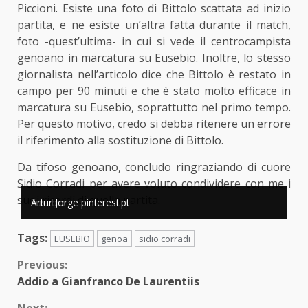
Piccioni. Esiste una foto di Bittolo scattata ad inizio
partita, e ne esiste un’altra fatta durante il match,
foto -quest’ultima- in cui si vede il centrocampista
genoano in marcatura su Eusebio. Inoltre, lo stesso
giornalista nell’articolo dice che Bittolo è restato in
campo per 90 minuti e che è stato molto efficace in
marcatura su Eusebio, soprattutto nel primo tempo.
Per questo motivo, credo si debba ritenere un errore
il riferimento alla sostituzione di Bittolo.
Da tifoso genoano, concludo ringraziando di cuore
Sidio Corradi per avere voluto condividere con me i
suoi ricordi di quella partita.
Eusebio
Artur Jorge pinterest.pt
Tags:
EUSEBIO
genoa
sidio corradi
Continue
Previous:
Addio a Gianfranco De Laurentiis
Reading
Next: