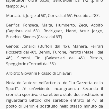
(spettatori oltre 30.00) Genoa-Benfica 1-2 (primo
tempo: 0-0).
Marcatori: Jorge al 50’, Corradi al 65’, Eusebio all’83’.
Benfica: Fonseca, Malta, Humberto, Zeca, Adolfo
(Baptista dal 68’), Rodriguez, Nené, Artur Jorge,
Eusebio, Simoes (Graca dal 63’).
Genoa: Lonardi (Buffon dal 46’), Manera, Ferrari
(Rossetti dal 46’), Benini, Turone, Perotti (Maselli dal
46’), Simoni, Cini (Balestrieri dal 46’), Bittolo,
Speggiorin (Corradi dal 38’).
Arbitro: Giovanni Picasso di Chiavari.
Nota dell’autore: nell’articolo de “La Gazzetta dello
Sport”, c’è un’evidente incongruenza. Secondo il
cronista sportivo, ci sarebbero state due sostituzioni
riguardanti Bittolo che sarebbe entrato al 46’ al
posto di Derlin e sostituito nello stesso minuto da