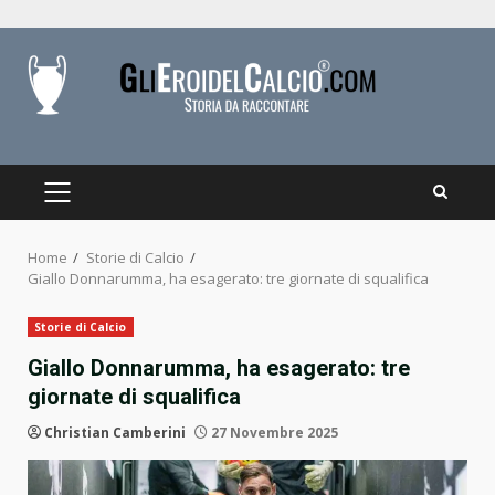
Skip
to
content
PRIMARY
MENU
Home
Storie di Calcio
Giallo Donnarumma, ha esagerato: tre giornate di squalifica
Storie di Calcio
Giallo Donnarumma, ha esagerato: tre
giornate di squalifica
Christian Camberini
27 Novembre 2025