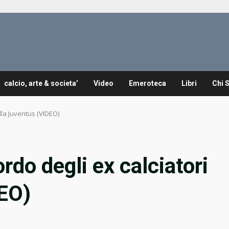
calcio, arte & societa’
Video
Emeroteca
Libri
Chi 
ella Juventus (VIDEO)
cordo degli ex calciatori
DEO)