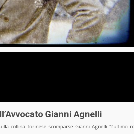
l’Avvocato Gianni Agnelli
ulla collina torinese scomparse Gianni Agnelli “l’ultimo r