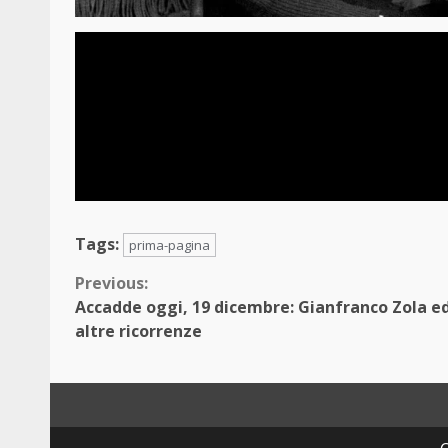
Tags:
prima-pagina
Continue
Previous:
Accadde oggi, 19 dicembre: Gianfranco Zola e
Reading
altre ricorrenze