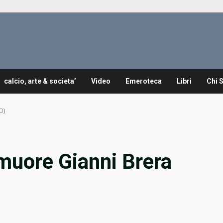
calcio, arte & societa’
Video
Emeroteca
Libri
Chi 
O)
muore Gianni Brera