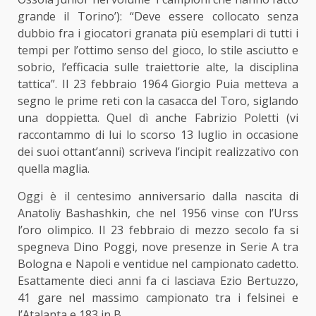
grande il Torino’): “Deve essere collocato senza
dubbio fra i giocatori granata più esemplari di tutti i
tempi per l’ottimo senso del gioco, lo stile asciutto e
sobrio, l’efficacia sulle traiettorie alte, la disciplina
tattica”. Il 23 febbraio 1964 Giorgio Puia metteva a
segno le prime reti
con la casacca del Toro
, siglando
una doppietta. Quel dì anche Fabrizio Poletti (vi
raccontammo di lui lo scorso 13 luglio in occasione
dei suoi ottant’anni) scriveva l’incipit realizzativo con
quella maglia.
Oggi è il centesimo anniversario dalla nascita di
Anatoliy Bashashkin, che nel 1956 vinse con l’Urss
l’oro olimpico. Il 23 febbraio di mezzo secolo fa si
spegneva Dino Poggi, nove presenze in Serie A tra
Bologna e Napoli e ventidue nel campionato cadetto.
Esattamente dieci anni fa ci lasciava Ezio Bertuzzo,
41 gare nel massimo campionato tra i felsinei e
l’Atalanta e 183 in B.