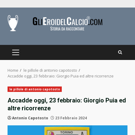
Skip
to
content
PRIMARY
MENU
Home
le pillole di antonio capotosto
Accadde oggi, 23 febbraio: Giorgio Puia ed altre ricorrenze
le pillole di antonio capotosto
Accadde oggi, 23 febbraio: Giorgio Puia ed
altre ricorrenze
Antonio Capotosto
23 Febbraio 2024