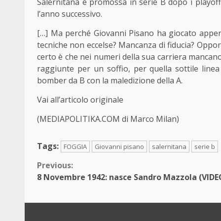
Salernitana è promossa in serie B dopo i playoff
l’anno successivo.
[…] Ma perché Giovanni Pisano ha giocato appena 
tecniche non eccelse? Mancanza di fiducia? Oppor
certo è che nei numeri della sua carriera mancano 
raggiunte per un soffio, per quella sottile lin
bomber da B con la maledizione della A.
Vai all’articolo originale
(MEDIAPOLITIKA.COM di Marco Milan)
Tags:
FOGGIA
Giovanni pisano
salernitana
serie b
Continue
Previous:
8 Novembre 1942: nasce Sandro Mazzola (VIDE
Reading