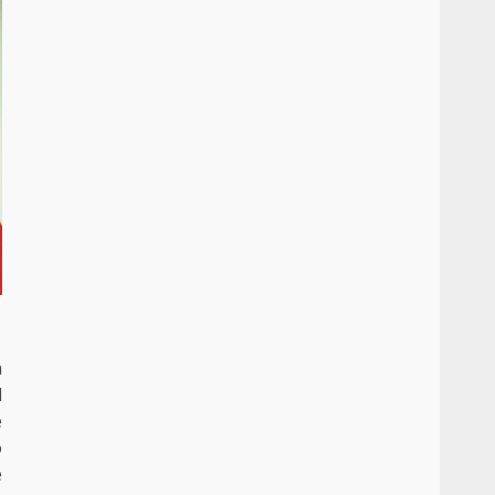
a
l
e
o
e