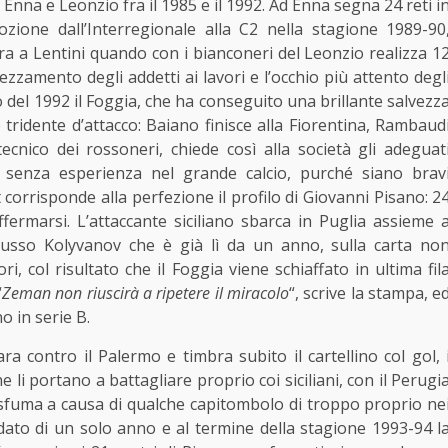
 Enna e Leonzio fra il 1985 e il 1992. Ad Enna segna 24 reti i
zione dall’Interregionale alla C2 nella stagione 1989-90
ra a Lentini quando con i bianconeri del Leonzio realizza 1
ezzamento degli addetti ai lavori e l’occhio più attento degl
o del 1992 il Foggia, che ha conseguito una brillante salvezz
tridente d’attacco: Baiano finisce alla Fiorentina, Rambaud
tecnico dei rossoneri, chiede così alla società gli adeguat
e senza esperienza nel grande calcio, purché siano brav
 corrisponde alla perfezione il profilo di Giovanni Pisano: 2
ffermarsi. L’attaccante siciliano sbarca in Puglia assieme 
 russo Kolyvanov che è già lì da un anno, sulla carta no
, col risultato che il Foggia viene schiaffato in ultima fil
“
Zeman non riuscirà a ripetere il miracolo
“, scrive la stampa, e
o in serie B.
a contro il Palermo e timbra subito il cartellino col gol, 
he li portano a battagliare proprio coi siciliani, con il Perugi
 sfuma a causa di qualche capitombolo di troppo proprio ne
andato di un solo anno e al termine della stagione 1993-94 l