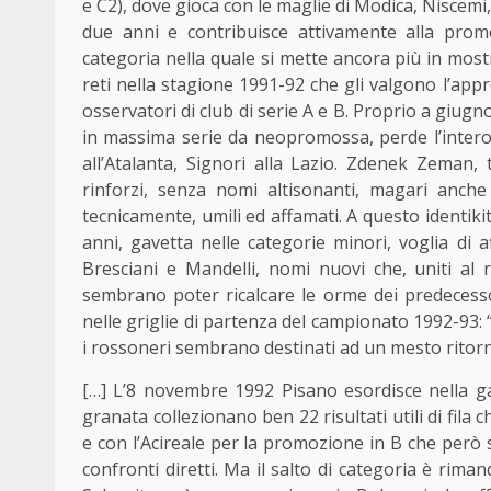
e C2), dove gioca con le maglie di Modica, Niscemi,
due anni e contribuisce attivamente alla promo
categoria nella quale si mette ancora più in most
reti nella stagione 1991-92 che gli valgono l’appr
osservatori di club di serie A e B. Proprio a giugn
in massima serie da neopromossa, perde l’intero 
all’Atalanta, Signori alla Lazio. Zdenek Zeman, 
rinforzi, senza nomi altisonanti, magari anch
tecnicamente, umili ed affamati. A questo identikit
anni, gavetta nelle categorie minori, voglia di a
Bresciani e Mandelli, nomi nuovi che, uniti al
sembrano poter ricalcare le orme dei predecessori
nelle griglie di partenza del campionato 1992-93: 
i rossoneri sembrano destinati ad un mesto ritorn
[…] L’8 novembre 1992 Pisano esordisce nella gar
granata collezionano ben 22 risultati utili di fila c
e con l’Acireale per la promozione in B che però
confronti diretti. Ma il salto di categoria è rim