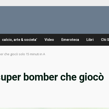
calcio, arte & societa’
Video
Emeroteca
Libri
Chi 
r che giocò solo 15 minuti in A
 super bomber che giocò