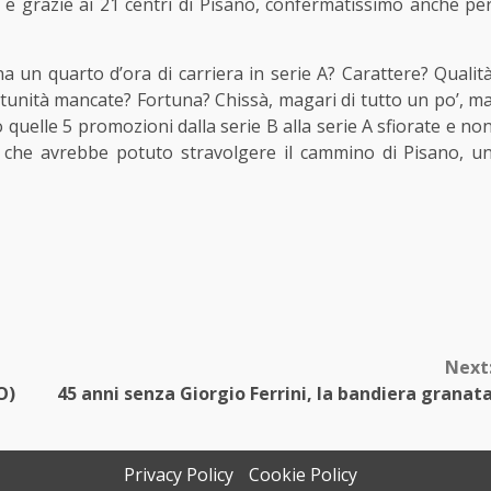
 e grazie ai 21 centri di Pisano, confermatissimo anche pe
un quarto d’ora di carriera in serie A? Carattere? Qualit
tunità mancate? Fortuna? Chissà, magari di tutto un po’, m
quelle 5 promozioni dalla serie B alla serie A sfiorate e no
ea che avrebbe potuto stravolgere il cammino di Pisano, u
Next
O)
45 anni senza Giorgio Ferrini, la bandiera granat
Privacy Policy
Cookie Policy