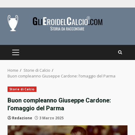
Skip
to
content
PRIMARY
MENU
Home
Storie di Calcio
Buon compleanno Giuseppe Cardone: l’omaggio del Parma
Storie di Calcio
Buon compleanno Giuseppe Cardone:
l’omaggio del Parma
Redazione
3 Marzo 2025