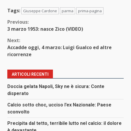
Tags:
Giuseppe Cardone
parma
prima-pagina
Continue
Previous:
3 marzo 1953: nasce Zico (VIDEO)
Reading
Next:
Accadde oggi, 4 marzo: Luigi Gualco ed altre
ricorrenze
ARTICOLI RECENTI
Doccia gelata Napoli, Sky ne è sicura: Conte
disperato
Calcio sotto choc, ucciso l’ex Nazionale: Paese
sconvolto
Precipita dal tetto, terribile lutto nel calcio: il dolore
è devastante