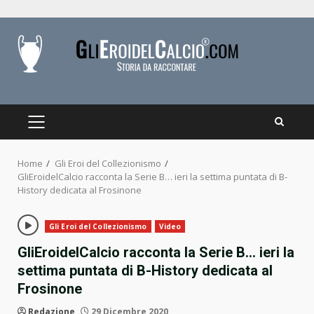
Skip
to
content
PRIMARY
MENU
Home
Gli Eroi del Collezionismo
GliEroidelCalcio racconta la Serie B… ieri la settima puntata di B-
History dedicata al Frosinone
Gli Eroi del Collezionismo
Video
GliEroidelCalcio racconta la Serie B… ieri la
settima puntata di B-History dedicata al
Frosinone
Redazione
29 Dicembre 2020