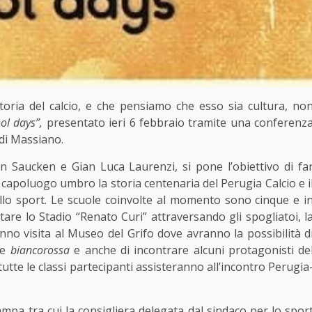
ia del calcio, e che pensiamo che esso sia cultura, no
ol days”,
presentato ieri 6 febbraio tramite una conferenz
di Massiano.
n Saucken e Gian Luca Laurenzi, si pone l’obiettivo di fa
 capoluogo umbro la storia centenaria del Perugia Calcio e i
lo sport. Le scuole coinvolte al momento sono cinque e i
itare lo Stadio “Renato Curi” attraversando gli spogliatoi, l
nno visita al Museo del Grifo dove avranno la possibilità d
ne
biancorossa
e anche di incontrare alcuni protagonisti de
utte le classi partecipanti assisteranno all’incontro Perugia
ampa tra cui la consigliera delegata dal sindaco per lo spor