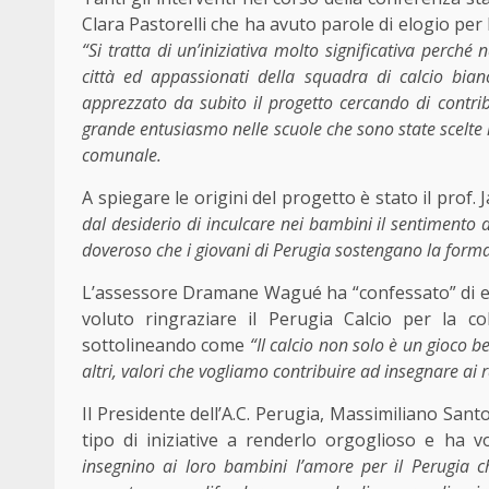
Clara Pastorelli che ha avuto parole di elogio per l’
“Si tratta di un’iniziativa molto significativa perché 
città ed appassionati della squadra di calcio bia
apprezzato da subito il progetto cercando di contribu
grande entusiasmo nelle scuole che sono state scelte in
comunale.
A spiegare le origini del progetto è stato il prof
dal desiderio di inculcare nei bambini il sentimento 
doveroso che i giovani di Perugia sostengano la formaz
L’assessore Dramane Wagué ha “confessato” di ess
voluto ringraziare il Perugia Calcio per la c
sottolineando come
“Il calcio non solo è un gioco be
altri, valori che vogliamo contribuire ad insegnare ai 
Il Presidente dell’A.C. Perugia, Massimiliano San
tipo di iniziative a renderlo orgoglioso e ha 
insegnino ai loro bambini l’amore per il Perugia c