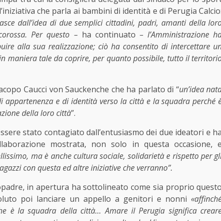
iniziativa che parla ai bambini di identità e di Perugia Calcio
nasce dall’idea di due semplici cittadini, padri, amanti della lor
ncorossa. Per questo –
ha continuato
– l’Amministrazione h
ire alla sua realizzazione; ciò ha consentito di intercettare u
 maniera tale da coprire, per quanto possibile, tutto il territori
. Jacopo Caucci von Sauckenche che ha parlato di “
un’idea nat
di appartenenza e di identità verso la città e la squadra perché 
ione della loro città
”.
ere stato contagiato dall’entusiasmo dei due ideatori e h
ollaborazione mostrata, non solo in questa occasione, 
llissimo, ma è anche cultura sociale, solidarietà e rispetto per gl
ragazzi con questa ed altre iniziative che verranno”.
topadre, in apertura ha sottolineato come sia proprio quest
voluto poi lanciare un appello a genitori e nonni
«affinch
he è la squadra della città… Amare il Perugia significa crear