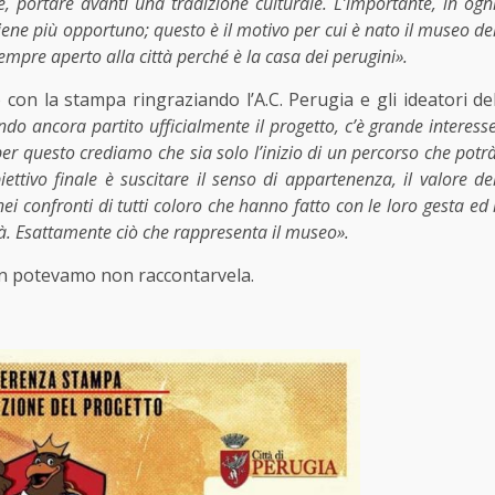
 portare avanti una tradizione culturale. L’importante, in ogn
iene più opportuno; questo è il motivo per cui è nato il museo de
sempre aperto alla città perché è la casa dei perugini».
 con la stampa ringraziando l’A.C. Perugia e gli ideatori de
o ancora partito ufficialmente il progetto, c’è grande interess
per questo crediamo che sia solo l’inizio di un percorso che potr
iettivo finale è suscitare il senso di appartenenza, il valore de
 nei confronti di tutti coloro che hanno fatto con le loro gesta ed 
città. Esattamente ciò che rappresenta il museo».
non potevamo non raccontarvela.