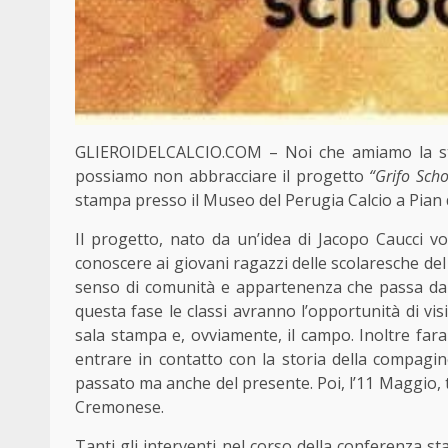
GLIEROIDELCALCIO.COM – Noi che amiamo la stor
possiamo non abbracciare il progetto
“Grifo Scho
stampa presso il Museo del Perugia Calcio a Pian 
Il progetto, nato da un’idea di Jacopo Caucci vo
conoscere ai giovani ragazzi delle scolaresche del
senso di comunità e appartenenza che passa dal
questa fase le classi avranno l’opportunità di vis
sala stampa e, ovviamente, il campo. Inoltre fara
entrare in contatto con la storia della compagi
passato ma anche del presente. Poi, l’11 Maggio, t
Cremonese.
Tanti gli interventi nel corso della conferenza st