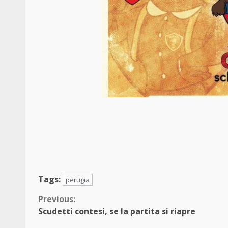
Tags:
perugia
Continue
Previous:
Scudetti contesi, se la partita si riapre
Reading