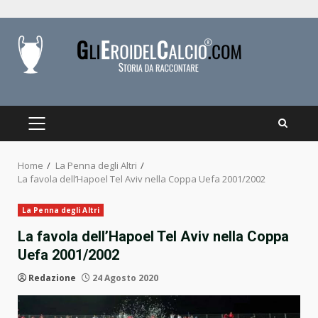
Skip
to
content
PRIMARY
MENU
Home
La Penna degli Altri
La favola dell’Hapoel Tel Aviv nella Coppa Uefa 2001/2002
La Penna degli Altri
La favola dell’Hapoel Tel Aviv nella Coppa
Uefa 2001/2002
Redazione
24 Agosto 2020