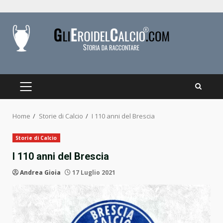
Skip
to
content
PRIMARY
MENU
Home
Storie di Calcio
I 110 anni del Brescia
Storie di Calcio
I 110 anni del Brescia
Andrea Gioia
17 Luglio 2021