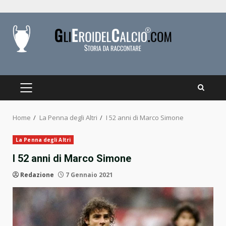
Skip
to
content
PRIMARY
MENU
Home
La Penna degli Altri
I 52 anni di Marco Simone
La Penna degli Altri
I 52 anni di Marco Simone
Redazione
7 Gennaio 2021