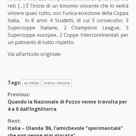
reti. […] È l’inizio di un binomio vincente che lo vedrà
vincere quasi tutto, con l’unica eccezione della Coppa
Italia, in 8 anni: 4 Scudetti, di cui 3 consecutivi, 3
Supercoppe Italiane, 2 Champions League, 3
Supercoppe europee, 2 Coppe Intercontinentali per
un palmarès di tutto rispetto.
Vai all’articolo originale
Tags:
ac milan
marco simone
Continue
Previous:
Quando la Nazionale di Pozzo venne travolta per
Reading
4 a 0 dall’Inghilterra
Next:
Italia – Olanda ’86, l’amichevole “sperimentale”
che non venne mai giocata”