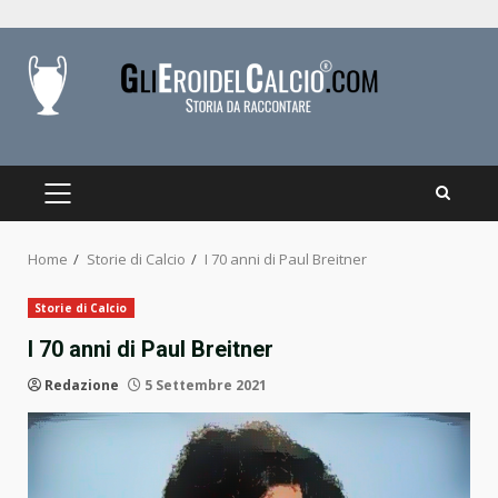
Skip
to
content
PRIMARY
MENU
Home
Storie di Calcio
I 70 anni di Paul Breitner
Storie di Calcio
I 70 anni di Paul Breitner
Redazione
5 Settembre 2021