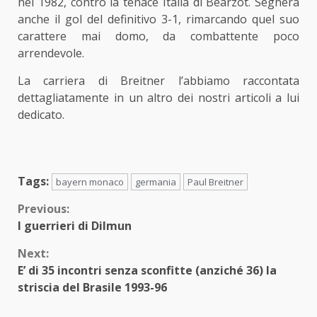
nel 1982, contro la tenace Italia di Bearzot. Segnerà
anche il gol del definitivo 3-1, rimarcando quel suo
carattere mai domo, da combattente poco
arrendevole.
La carriera di Breitner l’abbiamo raccontata
dettagliatamente in un altro dei nostri
articoli
a lui
dedicato.
Tags:
bayern monaco
germania
Paul Breitner
Continue
Previous:
I guerrieri di Dilmun
Reading
Next:
E’ di 35 incontri senza sconfitte (anziché 36) la
striscia del Brasile 1993-96