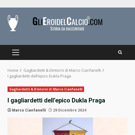
Skip
to
content
PRIMARY
MENU
Home
Gagliardetti & Dintorni di Marco Cianfanelli
I gagliardetti dell’epico Dukla Praga
Gagliardetti & Dintorni di Marco Cianfanelli
I gagliardetti dell’epico Dukla Praga
Marco Cianfanelli
29 Dicembre 2024