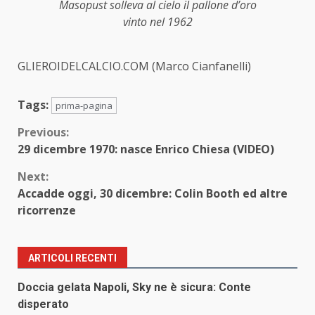
Masopust solleva al cielo il pallone d’oro
vinto nel 1962
GLIEROIDELCALCIO.COM (Marco Cianfanelli)
Tags:
prima-pagina
Continue
Previous:
29 dicembre 1970: nasce Enrico Chiesa (VIDEO)
Reading
Next:
Accadde oggi, 30 dicembre: Colin Booth ed altre
ricorrenze
ARTICOLI RECENTI
Doccia gelata Napoli, Sky ne è sicura: Conte
disperato