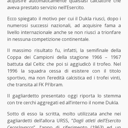
acquisire automaticamente qualsiasi calciatore che
aveva prestato servizio nell’Esercito.
Ecco spiegato il motivo per cui il Dukla riuscì, dopo i
numerosi successi nazionali, ad acquisire fama a
livello internazionale anche se non riuscì a trionfare
in nessuna competizione continentale.
Il massimo risultato fu, infatti, la semifinale della
Coppa dei Campioni della stagione 1966 – 1967
battuta dal Celtic che poi si aggiudicò il trofeo. Nel
1996 la squadra cessa di esistere con il titolo
sportivo, ma non l’eredità calcistica ed i trofei vinti,
che transita al FK Příbram.
Il gagliardetto presentato oggi riporta lo stemma
con tre cerchi aggregati ed all’interno il nome Dukla.
Sotto di esso la scritta, molto utilizzata anche nei
gagliardetti dell’allora URSS, “
Dagli atleti dell’Esercito
Cecoslovacco
”, l’anno di riferimento (1963) ed un