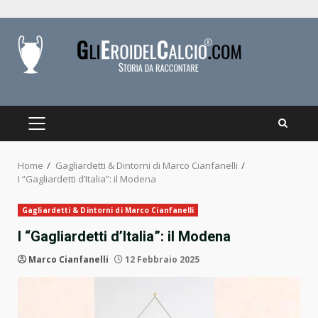
Skip
to
content
PRIMARY
MENU
Home
Gagliardetti & Dintorni di Marco Cianfanelli
I “Gagliardetti d’Italia”: il Modena
Gagliardetti & Dintorni di Marco Cianfanelli
I “Gagliardetti d’Italia”: il Modena
Marco Cianfanelli
12 Febbraio 2025