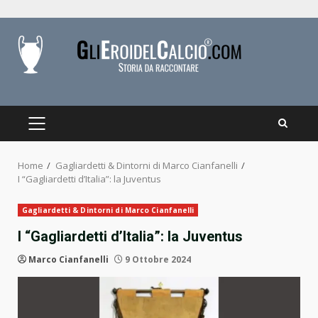
Skip
to
content
PRIMARY
MENU
Home
Gagliardetti & Dintorni di Marco Cianfanelli
I “Gagliardetti d’Italia”: la Juventus
Gagliardetti & Dintorni di Marco Cianfanelli
I “Gagliardetti d’Italia”: la Juventus
Marco Cianfanelli
9 Ottobre 2024