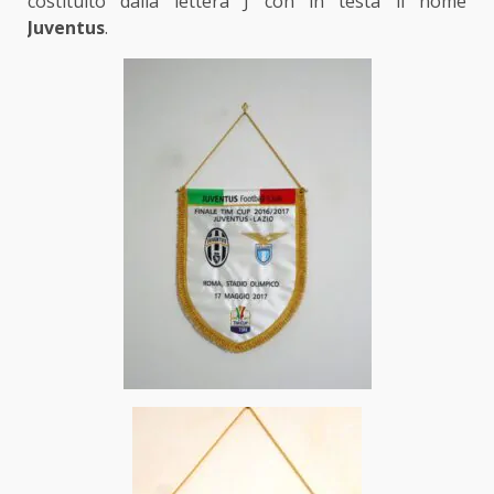
costituito dalla lettera J con in testa il nome
Juventus
.