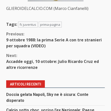
GLIEROIDELCALCIO.COM (Marco Cianfanelli)
Tags:
fc juventus
prima-pagina
Continue
Previous:
9 ottobre 1988: la prima Serie A con tre stranieri
Reading
per squadra (VIDEO)
Next:
Accadde oggi, 10 ottobre: Julio Ricardo Cruz ed
altre ricorrenze
ARTICOLI RECENTI
Doccia gelata Napoli, Sky ne è sicura: Conte
disperato
Calcio sotto choc, ucciso l’ex Nazionale: Paese