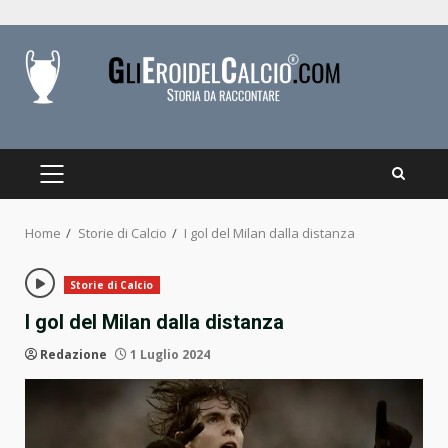
Skip
to
content
PRIMARY
MENU
Home
Storie di Calcio
I gol del Milan dalla distanza
Storie di Calcio
I gol del Milan dalla distanza
Redazione
1 Luglio 2024