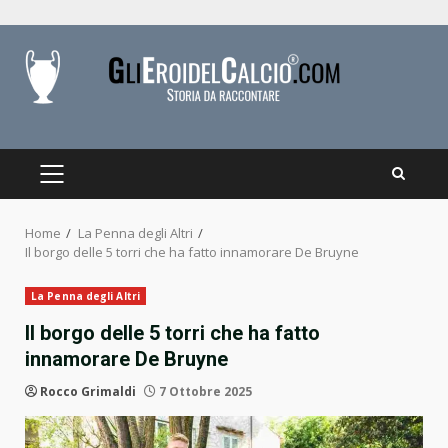
Skip
to
content
PRIMARY
MENU
Home
La Penna degli Altri
Il borgo delle 5 torri che ha fatto innamorare De Bruyne
La Penna degli Altri
Il borgo delle 5 torri che ha fatto
innamorare De Bruyne
Rocco Grimaldi
7 Ottobre 2025