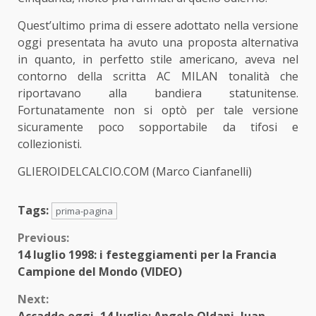
Quest’ultimo prima di essere adottato nella versione
oggi presentata ha avuto una proposta alternativa
in quanto, in perfetto stile americano, aveva nel
contorno della scritta AC MILAN tonalità che
riportavano alla bandiera statunitense.
Fortunatamente non si optò per tale versione
sicuramente poco sopportabile da tifosi e
collezionisti.
GLIEROIDELCALCIO.COM (Marco Cianfanelli)
Tags:
prima-pagina
Continue
Previous:
14 luglio 1998: i festeggiamenti per la Francia
Reading
Campione del Mondo (VIDEO)
Next: