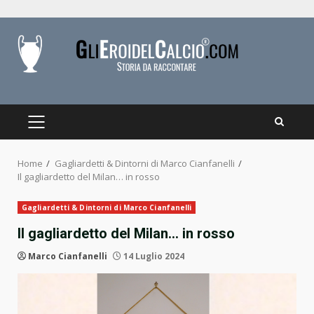
Skip
to
content
PRIMARY
MENU
Home
Gagliardetti & Dintorni di Marco Cianfanelli
Il gagliardetto del Milan… in rosso
Gagliardetti & Dintorni di Marco Cianfanelli
Il gagliardetto del Milan… in rosso
Marco Cianfanelli
14 Luglio 2024