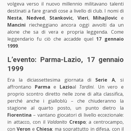
volgeva verso il nuovo millennio militavano talenti
destinati a fare grandi cose a livello di club. I nomi di
Nesta
,
Nedved
,
Stankovic
,
Vieri
,
Mihajlovic
e
Mancini
riecheggiano ancora oggi avvolti da un
alone che sa di vera e propria leggenda. Come
leggendario fu ciò che accadde quel
17 gennaio
1999
.
L’evento: Parma-Lazio, 17 gennaio
1999
Era la diciassettesima giornata di
Serie A
, si
affrontano
Parma
e
Lazio
al
Tardini
. Un vero e
proprio scontro diretto nelle zone di alta classifica,
perché anche i gialloblù – che chiuderanno la
stagione al quarto posto, un punto dietro la
Fiorentina
– vantano giocatori di livello eccezionale:
in attacco, con il
Valdanito
Crespo
; a centrocampo,
con
Veron
e
Chiesa
; ma soprattutto in difesa, con il