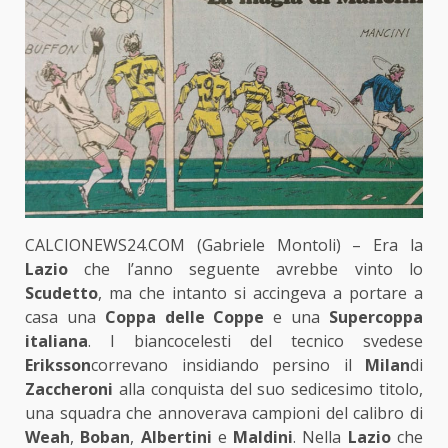
CALCIONEWS24.COM (Gabriele Montoli) – Era la
Lazio
che l’anno seguente avrebbe vinto lo
Scudetto
, ma che intanto si accingeva a portare a
casa una
Coppa delle Coppe
e una
Supercoppa
italiana
. I biancocelesti del tecnico svedese
Eriksson
correvano insidiando persino il
Milan
di
Zaccheroni
alla conquista del suo sedicesimo titolo,
una squadra che annoverava campioni del calibro di
Weah
,
Boban
,
Albertini
e
Maldini
. Nella
Lazio
che