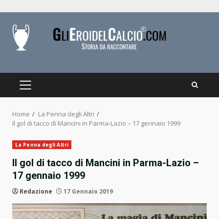
Skip
to
content
PRIMARY
MENU
Home
La Penna degli Altri
Il gol di tacco di Mancini in Parma-Lazio – 17 gennaio 1999
La Penna degli Altri
Il gol di tacco di Mancini in Parma-Lazio –
17 gennaio 1999
Redazione
17 Gennaio 2019