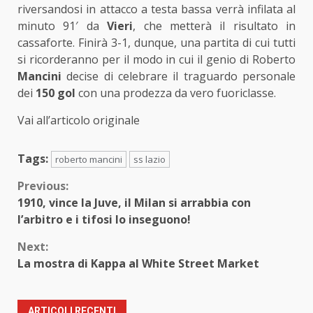
riversandosi in attacco a testa bassa verrà infilata al
minuto 91′ da
Vieri
, che metterà il risultato in
cassaforte. Finirà 3-1, dunque, una partita di cui tutti
si ricorderanno per il modo in cui il genio di Roberto
Mancini
decise di celebrare il traguardo personale
dei
150 gol
con una prodezza da vero fuoriclasse.
Vai all’articolo originale
Tags:
roberto mancini
ss lazio
Continue
Previous:
1910, vince la Juve, il Milan si arrabbia con
Reading
l’arbitro e i tifosi lo inseguono!
Next:
La mostra di Kappa al White Street Market
ARTICOLI RECENTI