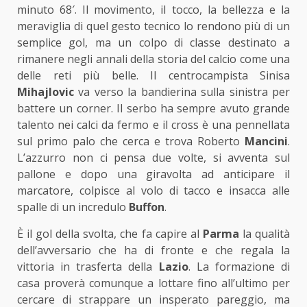
minuto 68′. Il movimento, il tocco, la bellezza e la
meraviglia di quel gesto tecnico lo rendono più di un
semplice gol, ma un colpo di classe destinato a
rimanere negli annali della storia del calcio come una
delle reti più belle. Il centrocampista Sinisa
Mihajlovic
va verso la bandierina sulla sinistra per
battere un corner. Il serbo ha sempre avuto grande
talento nei calci da fermo e il cross è una pennellata
sul primo palo che cerca e trova Roberto
Mancini
.
L’azzurro non ci pensa due volte, si avventa sul
pallone e dopo una giravolta ad anticipare il
marcatore, colpisce al volo di tacco e insacca alle
spalle di un incredulo
Buffon
.
È il gol della svolta, che fa capire al
Parma
la qualità
dell’avversario che ha di fronte e che regala la
vittoria in trasferta della
Lazio
. La formazione di
casa proverà comunque a lottare fino all’ultimo per
cercare di strappare un insperato pareggio, ma