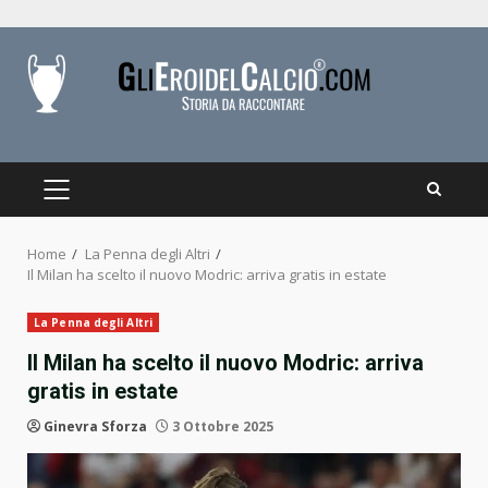
Skip
to
content
PRIMARY
MENU
Home
La Penna degli Altri
Il Milan ha scelto il nuovo Modric: arriva gratis in estate
La Penna degli Altri
Il Milan ha scelto il nuovo Modric: arriva
gratis in estate
Ginevra Sforza
3 Ottobre 2025