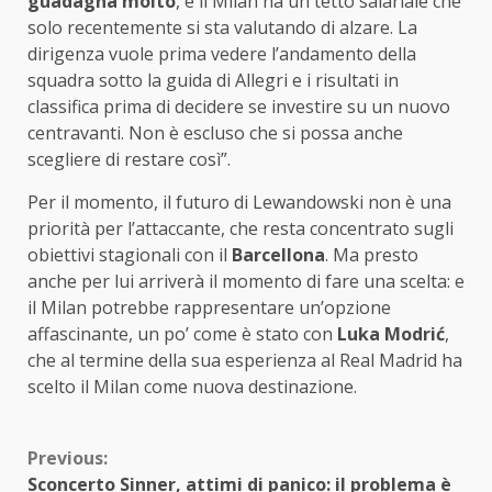
guadagna molto
, e il Milan ha un tetto salariale che
solo recentemente si sta valutando di alzare. La
dirigenza vuole prima vedere l’andamento della
squadra sotto la guida di Allegri e i risultati in
classifica prima di decidere se investire su un nuovo
centravanti. Non è escluso che si possa anche
scegliere di restare così”.
Per il momento, il futuro di Lewandowski non è una
priorità per l’attaccante, che resta concentrato sugli
obiettivi stagionali con il
Barcellona
. Ma presto
anche per lui arriverà il momento di fare una scelta: e
il Milan potrebbe rappresentare un’opzione
affascinante, un po’ come è stato con
Luka Modrić
,
che al termine della sua esperienza al Real Madrid ha
scelto il Milan come nuova destinazione.
Continue
Previous:
Sconcerto Sinner, attimi di panico: il problema è