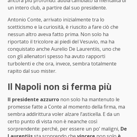
ancora più profondo: abbia cambiato la mentalità di
un intero club, a partire dal suo presidente.
Antonio Conte, arrivato inizialmente tra lo
scetticismo e la curiosità, è riuscito a fare ciò che
nessun altro aveva fatto prima. Non solo ha
riportato il tricolore ai piedi del Vesuvio, ma ha
conquistato anche Aurelio De Laurentiis, uno che
con gli allenatori spesso ha avuto rapporti
turbolenti e che ora, invece, sembra totalmente
rapito dal suo mister.
Il Napoli non si ferma più
Il presidente azzurro
non solo ha mantenuto le
promesse fatte a Conte al momento della firma, ma
sembra addirittura voler alzare l’asticella. E da un
certo punto di vista non è neanche così
sorprendente: perché, per essere un po’ maligni,
De
Laurentiis
sta scoprendo che
vincere
non solo
è