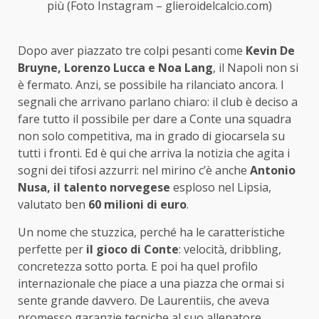
più (Foto Instagram – glieroidelcalcio.com)
Dopo aver piazzato tre colpi pesanti come
Kevin De
Bruyne, Lorenzo Lucca e Noa Lang
, il Napoli non si
è fermato. Anzi, se possibile ha rilanciato ancora. I
segnali che arrivano parlano chiaro: il club è deciso a
fare tutto il possibile per dare a Conte una squadra
non solo competitiva, ma in grado di giocarsela su
tutti i fronti. Ed è qui che arriva la notizia che agita i
sogni dei tifosi azzurri: nel mirino c’è anche
Antonio
Nusa, il talento norvegese
esploso nel Lipsia,
valutato ben
60 milioni di euro
.
Un nome che stuzzica, perché ha le caratteristiche
perfette per
il gioco di Conte
: velocità, dribbling,
concretezza sotto porta. E poi ha quel profilo
internazionale che piace a una piazza che ormai si
sente grande davvero. De Laurentiis, che aveva
promesso garanzie tecniche al suo allenatore,