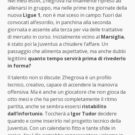
Nei mesi estivi, Zhegrova ha finalmente ripreso ad
allenarsi in gruppo, ma nelle prime tre giornate della
nuova
Ligue 1
, non è mai sceso in campo: fuori dai
convocati all’esordio, in panchina alla seconda
giornata e assente alla terza per via delle trattative
di mercato in corso. Inizialmente vicino al
Marsiglia
,
è stato poi la Juventus a chiudere l’affare. Un
passaggio che alimenta aspettative, ma anche dubbi
legittimi:
quanto tempo servirà prima di rivederlo
in forma?
Il talento non si discute: Zhegrova è un profilo
tecnico, creativo, capace di accendere la manovra
offensiva. Ma è anche un giocatore che non gioca da
otto mesi e che ha perso completamente il ritmo
partita, anche se sembra essersi
ristabilito
dall’infortunio
. Toccherà a
Igor Tudor
decidere
quando e come inserirlo nel progetto tecnico della
Juventus. Con un calendario fitto e tante sfide in