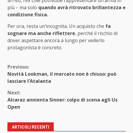
arrivo, l’ex Lille potrebbe rappresentare un’arma in
più – ma solo
quando avrà ritrovato brillantezza e
condizione fisica.
Per ora, resta un’incognita. Un acquisto che
fa
sognare ma anche riflettere
, perché il rischio di
dover aspettare ancora a lungo per vederlo
protagonista è concreto.
Continue
Previous:
Novità Lookman, il mercato non è chiuso: può
Reading
lasciare l’Atalanta
Next:
Alcaraz annienta Sinner: colpo di scena agli Us
Open
ARTICOLI RECENTI