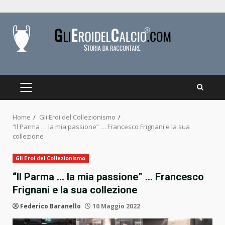
Skip
to
content
PRIMARY
MENU
Home
Gli Eroi del Collezionismo
“Il Parma … la mia passione” … Francesco Frignani e la sua
collezione
Gli Eroi del Collezionismo
“Il Parma … la mia passione” … Francesco
Frignani e la sua collezione
Federico Baranello
10 Maggio 2022