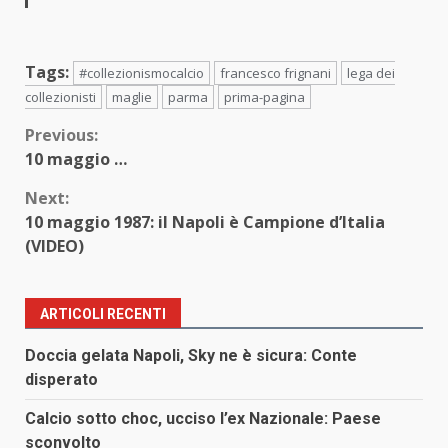
Tags:
#collezionismocalcio
francesco frignani
lega dei
collezionisti
maglie
parma
prima-pagina
Continue
Previous:
10 maggio …
Reading
Next:
10 maggio 1987: il Napoli è Campione d’Italia
(VIDEO)
ARTICOLI RECENTI
Doccia gelata Napoli, Sky ne è sicura: Conte
disperato
Calcio sotto choc, ucciso l’ex Nazionale: Paese
sconvolto