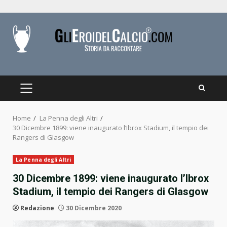
Skip
to
content
PRIMARY
MENU
Home
La Penna degli Altri
30 Dicembre 1899: viene inaugurato l’Ibrox Stadium, il tempio dei
Rangers di Glasgow
La Penna degli Altri
30 Dicembre 1899: viene inaugurato l’Ibrox
Stadium, il tempio dei Rangers di Glasgow
Redazione
30 Dicembre 2020