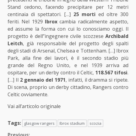
Stand cedono, facendo precipitare per 12 metri
centinaia di spettatori. […]
25 morti
ed oltre 300
feriti. Nel 1929
Ibrox
cambia radicalmente aspetto,
ed assume la forma con cui lo conosciamo oggi. Il
progetto è dell”ingegnere civile scozzese
Archibald
Leitch
, già responsabile del progetto degli spalti
degli stadi di Arsenal, Chelsea e Tottenham. […] Ibrox
Park, alla fine dei lavori, è il secondo stadio più
grande del Regno Unito, e nel 1939 arriva ad
ospitare, per un derby contro il Celtic,
118.567 tifosi
.
[…] Il
2 gennaio del 1971
, infatti, il dramma si ripete.
Di scena, proprio un derby cittadino, Rangers contro
Celtic ovviamente.
Vai all’articolo originale
Tags:
glasgow rangers
Ibrox stadium
scozia
Previous: