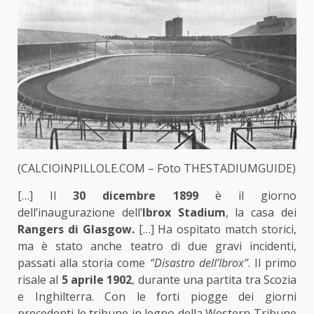
(CALCIOINPILLOLE.COM – Foto THESTADIUMGUIDE)
[…] Il
30 dicembre 1899
è il giorno
dell’inaugurazione dell’
Ibrox Stadium
, la casa dei
Rangers di Glasgow.
[…] Ha ospitato match storici,
ma è stato anche teatro di due gravi incidenti,
passati alla storia come
“Disastro dell’Ibrox”
. Il primo
risale al
5 aprile 1902
, durante una partita tra Scozia
e Inghilterra. Con le forti piogge dei giorni
precedenti le tribune in legno della Western Tribune