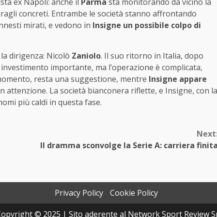
ista ex Napoli: anche il
Parma
sta monitorando da vicino la
piragli concreti. Entrambe le società stanno affrontando
innesti mirati, e vedono in
Insigne un possibile colpo di
 la dirigenza: Nicolò
Zaniolo
. Il suo ritorno in Italia, dopo
 investimento importante, ma l’operazione è complicata,
Al momento, resta una suggestione, mentre
Insigne appare
n attenzione. La società bianconera riflette, e Insigne, con l
nomi più caldi in questa fase.
Next
Il dramma sconvolge la Serie A: carriera finit
Privacy Policy
Cookie Policy
opyright © 2025 | Sito aderente al Network Sport Review S