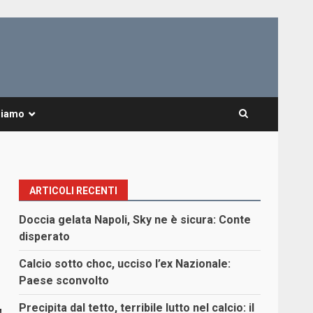
Siamo
ARTICOLI RECENTI
Doccia gelata Napoli, Sky ne è sicura: Conte
disperato
Calcio sotto choc, ucciso l’ex Nazionale:
Paese sconvolto
Precipita dal tetto, terribile lutto nel calcio: il