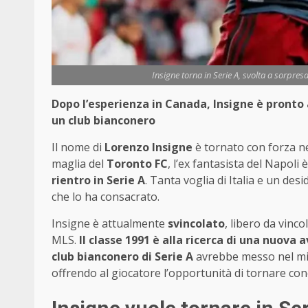
Insigne torna in Serie A, svolta a sorpres
Dopo l’esperienza in Canada, Insigne è pronto a
un club bianconero
Il nome di
Lorenzo Insigne
è tornato con forza ne
maglia del
Toronto FC
, l’ex fantasista del Napoli
rientro in Serie A
. Tanta voglia di Italia e un de
che lo ha consacrato.
Insigne è attualmente
svincolato
, libero da vinc
MLS.
Il classe 1991 è alla ricerca di una nuova
club bianconero di Serie A
avrebbe messo nel mir
offrendo al giocatore l’opportunità di tornare conc