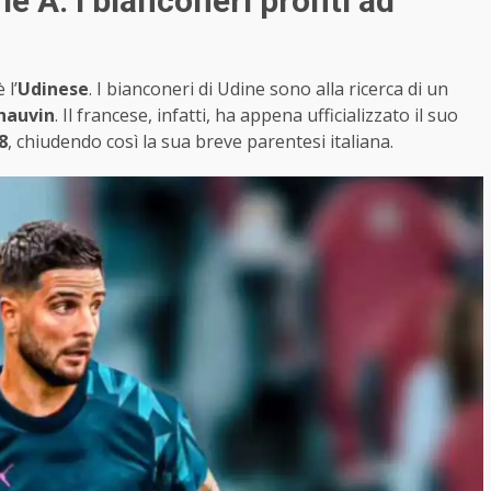
ie A: i bianconeri pronti ad
 l’
Udinese
. I bianconeri di Udine sono alla ricerca di un
Thauvin
. Il francese, infatti, ha appena ufficializzato il suo
8
, chiudendo così la sua breve parentesi italiana.