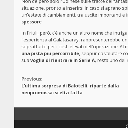
Non c’è però solo l’Udinese sulle tracce del fantas
situazione, pronto a inserirsi in caso si aprano s
un’estate di cambiamenti, tra uscite importanti e 
spessore
.
In Friuli, però, c’è anche un altro nome che intriga
l’esperienza al Galatasaray, rappresenterebbe un
soprattutto per i costi elevati dell’operazione. 
una pista più percorribile
, seppur da valutare co
sua
voglia di rientrare in Serie A
, resta uno dei 
Continue
Previous:
L’ultima sorpresa di Balotelli, riparte dalla
Reading
neopromossa: scelta fatta
C