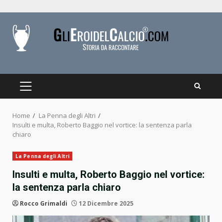
Skip
to
content
PRIMARY
MENU
Home
La Penna degli Altri
Insulti e multa, Roberto Baggio nel vortice: la sentenza parla
chiaro
La Penna degli Altri
Insulti e multa, Roberto Baggio nel vortice:
la sentenza parla chiaro
Rocco Grimaldi
12 Dicembre 2025