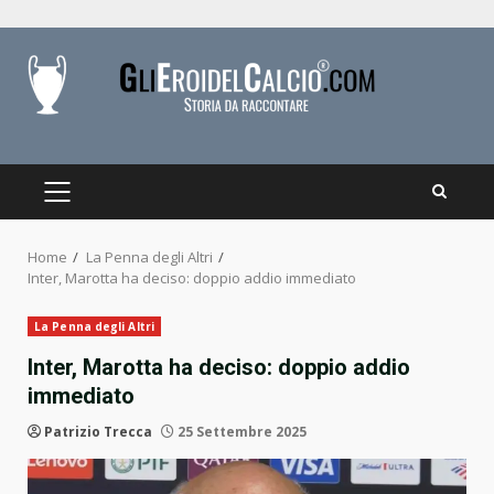
Skip
to
content
PRIMARY
MENU
Home
La Penna degli Altri
Inter, Marotta ha deciso: doppio addio immediato
La Penna degli Altri
Inter, Marotta ha deciso: doppio addio
immediato
Patrizio Trecca
25 Settembre 2025