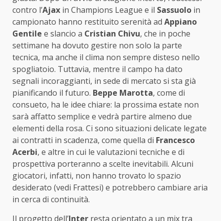
contro l’
Ajax
in Champions League e il
Sassuolo
in
campionato hanno restituito serenità ad
Appiano
Gentile
e slancio a
Cristian Chivu
, che in poche
settimane ha dovuto gestire non solo la parte
tecnica, ma anche il clima non sempre disteso nello
spogliatoio. Tuttavia, mentre il campo ha dato
segnali incoraggianti, in sede di mercato si sta già
pianificando il futuro.
Beppe Marotta
, come di
consueto, ha le idee chiare: la prossima estate non
sarà affatto semplice e vedrà partire almeno due
elementi della rosa. Ci sono situazioni delicate legate
ai contratti in scadenza, come quella di
Francesco
Acerbi
, e altre in cui le valutazioni tecniche e di
prospettiva porteranno a scelte inevitabili. Alcuni
giocatori, infatti, non hanno trovato lo spazio
desiderato (vedi Frattesi) e potrebbero cambiare aria
in cerca di continuità.
Il progetto dell’
Inter
resta orientato a un mix tra