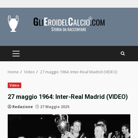
Skip
to
content
PRIMARY
MENU
Home
Video
27 maggio 1964: Inter-Real Madrid (VIDEO)
Video
27 maggio 1964: Inter-Real Madrid (VIDEO)
Redazione
27 Maggio 2025