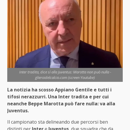
Inter tradita, dice sì alla Juventus: Marotta non può nulla -
glieroidelcalcio.com (screen Youtube)
La notizia ha scosso Appiano Gentile e tutti i
tifosi nerazzurri. Una Inter tradita e per cui
neanche Beppe Marotta può fare nulla: va alla
Juventus.
Il campionato sta delineando due percorsi ben
distinti per
Inter
e
Juventus
, due squadre che da