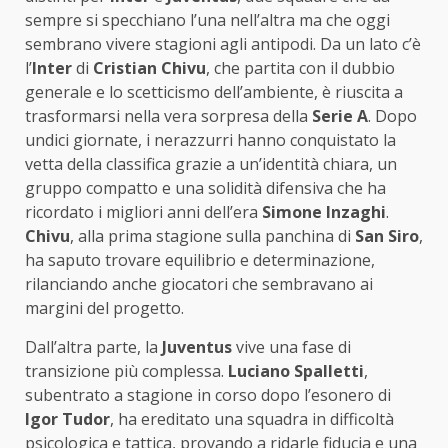
sempre si specchiano l’una nell’altra ma che oggi
sembrano vivere stagioni agli antipodi. Da un lato c’è
l’
Inter
di
Cristian Chivu
, che partita con il dubbio
generale e lo scetticismo dell’ambiente, è riuscita a
trasformarsi nella vera sorpresa della
Serie A
. Dopo
undici giornate, i nerazzurri hanno conquistato la
vetta della classifica grazie a un’identità chiara, un
gruppo compatto e una solidità difensiva che ha
ricordato i migliori anni dell’era
Simone Inzaghi
.
Chivu
, alla prima stagione sulla panchina di
San Siro
,
ha saputo trovare equilibrio e determinazione,
rilanciando anche giocatori che sembravano ai
margini del progetto.
Dall’altra parte, la
Juventus
vive una fase di
transizione più complessa.
Luciano Spalletti
,
subentrato a stagione in corso dopo l’esonero di
Igor Tudor
, ha ereditato una squadra in difficoltà
psicologica e tattica, provando a ridarle fiducia e una