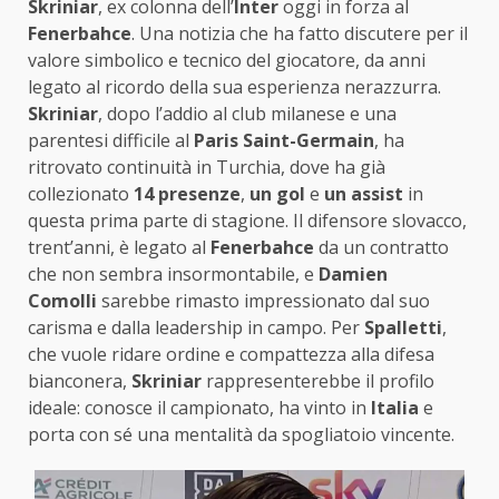
Skriniar
, ex colonna dell’
Inter
oggi in forza al
Fenerbahce
. Una notizia che ha fatto discutere per il
valore simbolico e tecnico del giocatore, da anni
legato al ricordo della sua esperienza nerazzurra.
Skriniar
, dopo l’addio al club milanese e una
parentesi difficile al
Paris Saint-Germain
, ha
ritrovato continuità in Turchia, dove ha già
collezionato
14 presenze
,
un gol
e
un assist
in
questa prima parte di stagione. Il difensore slovacco,
trent’anni, è legato al
Fenerbahce
da un contratto
che non sembra insormontabile, e
Damien
Comolli
sarebbe rimasto impressionato dal suo
carisma e dalla leadership in campo. Per
Spalletti
,
che vuole ridare ordine e compattezza alla difesa
bianconera,
Skriniar
rappresenterebbe il profilo
ideale: conosce il campionato, ha vinto in
Italia
e
porta con sé una mentalità da spogliatoio vincente.