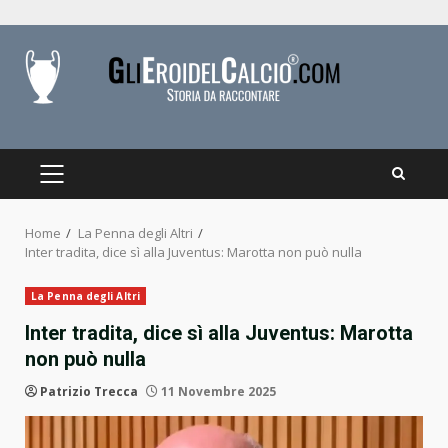
Skip
to
content
PRIMARY
MENU
Home
La Penna degli Altri
Inter tradita, dice sì alla Juventus: Marotta non può nulla
La Penna degli Altri
Inter tradita, dice sì alla Juventus: Marotta
non può nulla
Patrizio Trecca
11 Novembre 2025