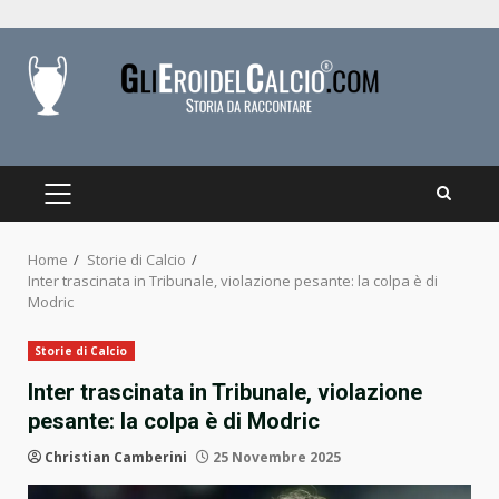
Skip
to
content
PRIMARY
MENU
Home
Storie di Calcio
Inter trascinata in Tribunale, violazione pesante: la colpa è di
Modric
Storie di Calcio
Inter trascinata in Tribunale, violazione
pesante: la colpa è di Modric
Christian Camberini
25 Novembre 2025