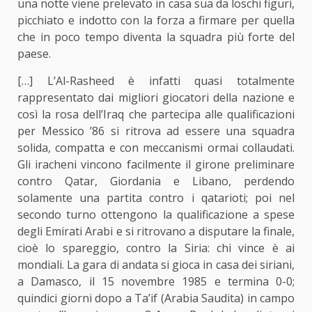
una notte viene prelevato in casa sua da loschi figuri,
picchiato e indotto con la forza a firmare per quella
che in poco tempo diventa la squadra più forte del
paese.
[…] L’Al-Rasheed è infatti quasi totalmente
rappresentato dai migliori giocatori della nazione e
così la rosa dell’Iraq che partecipa alle qualificazioni
per Messico ’86 si ritrova ad essere una squadra
solida, compatta e con meccanismi ormai collaudati.
Gli iracheni vincono facilmente il girone preliminare
contro Qatar, Giordania e Libano, perdendo
solamente una partita contro i qatarioti; poi nel
secondo turno ottengono la qualificazione a spese
degli Emirati Arabi e si ritrovano a disputare la finale,
cioè lo spareggio, contro la Siria: chi vince è ai
mondiali. La gara di andata si gioca in casa dei siriani,
a Damasco, il 15 novembre 1985 e termina 0-0;
quindici giorni dopo a Ta’if (Arabia Saudita) in campo