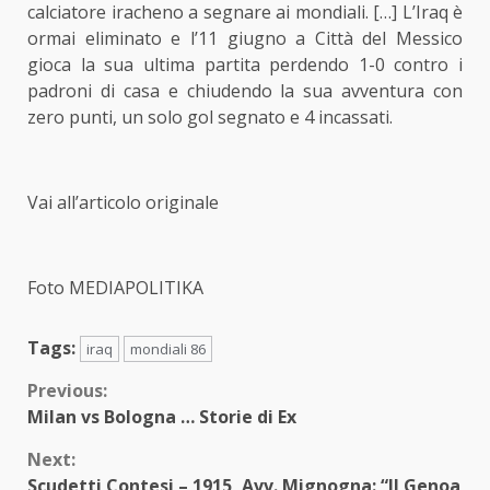
calciatore iracheno a segnare ai mondiali. […] L’Iraq è
ormai eliminato e l’11 giugno a Città del Messico
gioca la sua ultima partita perdendo 1-0 contro i
padroni di casa e chiudendo la sua avventura con
zero punti, un solo gol segnato e 4 incassati.
Vai all’articolo originale
Foto MEDIAPOLITIKA
Tags:
iraq
mondiali 86
Continue
Previous:
Milan vs Bologna … Storie di Ex
Reading
Next:
Scudetti Contesi – 1915, Avv. Mignogna: “Il Genoa