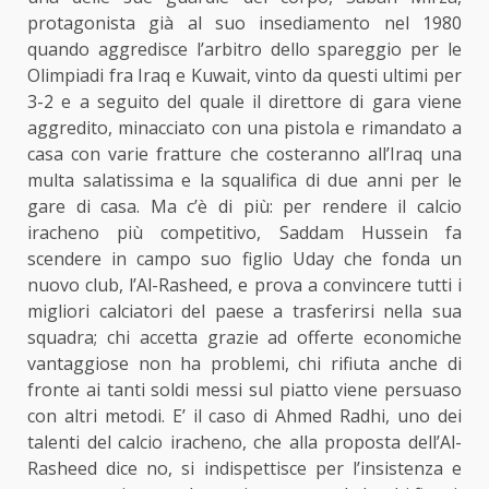
protagonista già al suo insediamento nel 1980
quando aggredisce l’arbitro dello spareggio per le
Olimpiadi fra Iraq e Kuwait, vinto da questi ultimi per
3-2 e a seguito del quale il direttore di gara viene
aggredito, minacciato con una pistola e rimandato a
casa con varie fratture che costeranno all’Iraq una
multa salatissima e la squalifica di due anni per le
gare di casa. Ma c’è di più: per rendere il calcio
iracheno più competitivo, Saddam Hussein fa
scendere in campo suo figlio Uday che fonda un
nuovo club, l’Al-Rasheed, e prova a convincere tutti i
migliori calciatori del paese a trasferirsi nella sua
squadra; chi accetta grazie ad offerte economiche
vantaggiose non ha problemi, chi rifiuta anche di
fronte ai tanti soldi messi sul piatto viene persuaso
con altri metodi. E’ il caso di Ahmed Radhi, uno dei
talenti del calcio iracheno, che alla proposta dell’Al-
Rasheed dice no, si indispettisce per l’insistenza e