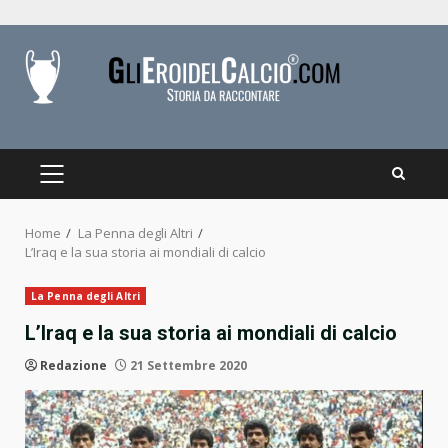
Skip
to
content
PRIMARY
MENU
Home
La Penna degli Altri
L’Iraq e la sua storia ai mondiali di calcio
La Penna degli Altri
L’Iraq e la sua storia ai mondiali di calcio
Redazione
21 Settembre 2020