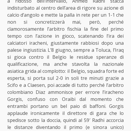
a ridosso dell’intervallo, Ahmed Radhi stacca
indisturbato al centro dell’area di rigore su azione di
calcio d’angolo e mette la palla in rete per un 1-1 che
non si concretizzerà mai, però, perché
clamorosamente l’arbitro fischia la fine del primo
tempo con l’azione in gioco, scatenando l’ira dei
calciatori iracheni, giustamente rabbiosi dopo una
palese ingiustizia. L’8 giugno, sempre a Toluca, l’Iraq
si gioca contro il Belgio le residue speranze di
qualificazione, ma anche stavolta la nazionale
asiatica grida al complotto: il Belgio, squadra forte ed
esperta, si porta sul 2-0 in soli tre minuti grazie a
Scifo e a Claesen, poi accade di tutto perché l’arbitro
colombiano Diaz ammonisce per errore l’iracheno
Gorgis, confuso con Oraibi dal momento che
entrambi portano un bel paio di baffoni. Gorgis
applaude ironicamente il direttore di gara che lo
spedisce sotto la doccia, quindi al 59′ Radhi accorcia
le distanze diventando il primo (e sinora unico)