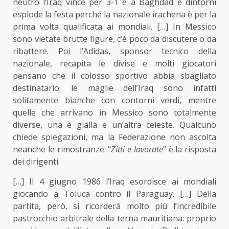
neutro l’Iraq vince per 3-1 e a Baghdad e dintorni
esplode la festa perché la nazionale irachena è per la
prima volta qualificata ai mondiali. […] In Messico
sono vietate brutte figure, c’è poco da discutere o da
ribattere. Poi l’Adidas, sponsor tecnico della
nazionale, recapita le divise e molti giocatori
pensano che il colosso sportivo abbia sbagliato
destinatario: le maglie dell’Iraq sono infatti
solitamente bianche con contorni verdi, mentre
quelle che arrivano in Messico sono totalmente
diverse, una è gialla e un’altra celeste. Qualcuno
chiede spiegazioni, ma la Federazione non ascolta
neanche le rimostranze: “
Zitti e lavorate
” è la risposta
dei dirigenti.
[…] Il 4 giugno 1986 l’Iraq esordisce ai mondiali
giocando a Toluca contro il Paraguay. […] Della
partita, però, si ricorderà molto più l’incredibile
pastrocchio arbitrale della terna mauritiana: proprio