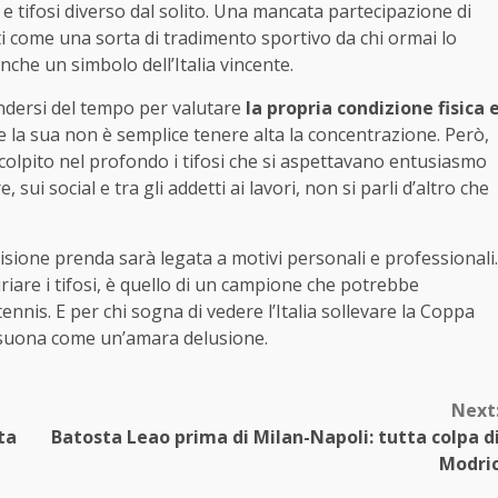
 tifosi diverso dal solito. Una mancata partecipazione di
uti come una sorta di tradimento sportivo da chi ormai lo
che un simbolo dell’Italia vincente.
ndersi del tempo per valutare
la propria condizione fisica 
la sua non è semplice tenere alta la concentrazione. Però,
 colpito nel profondo i tifosi che si aspettavano entusiasmo
sui social e tra gli addetti ai lavori, non si parli d’altro che
isione prenda sarà legata a motivi personali e professionali.
riare i tifosi, è quello di un campione che potrebbe
nnis. E per chi sogna di vedere l’Italia sollevare la Coppa
o suona come un’amara delusione.
Next
ta
Batosta Leao prima di Milan-Napoli: tutta colpa d
Modri