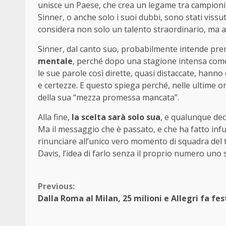
unisce un Paese, che crea un legame tra campioni e
Sinner, o anche solo i suoi dubbi, sono stati viss
considera non solo un talento straordinario, ma an
Sinner, dal canto suo, probabilmente intende pre
mentale
, perché dopo una stagione intensa come 
le sue parole così dirette, quasi distaccate, hanno
e certezze. E questo spiega perché, nelle ultime ore, 
della sua “mezza promessa mancata”.
Alla fine,
la scelta sarà solo sua
, e qualunque dec
Ma il messaggio che è passato, e che ha fatto infu
rinunciare all’unico vero momento di squadra del te
Davis, l’idea di farlo senza il proprio numero un
Continue
Previous:
Dalla Roma al Milan, 25 milioni e Allegri fa fes
Reading