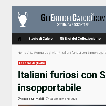
Skip
to
content
Storie di Calcio
Gli Eroi del Collezionismo
Home
La Penna degli Altri
Italiani furiosi con Sinner: sga
La Penna degli Altri
Italiani furiosi con 
insopportabile
Rocco Grimaldi
28 Settembre 2025