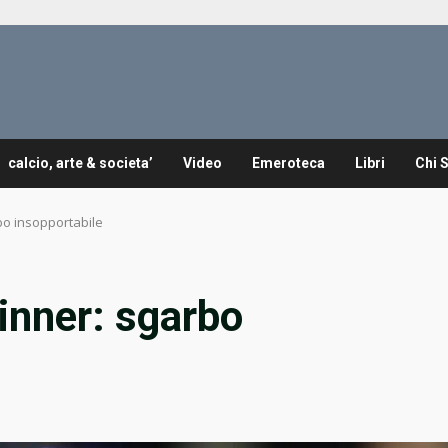
calcio, arte & societa’
Video
Emeroteca
Libri
Chi 
rbo insopportabile
Sinner: sgarbo