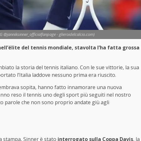
o IG @janniksinner_officialfanpage - glieroidelcalcio.com)
 nell’élite del tennis mondiale, stavolta l’ha fatta grossa
iato la storia del tennis italiano. Con le sue vittorie, la sua
portato l’Italia laddove nessuno prima era riuscito.
embrava sopita, hanno fatto innamorare una nuova
nno reso il tennis uno degli sport più seguiti nel nostro
iato parole che non sono proprio andate giù agli
r
a stampa, Sinner è stato
interrogato sulla Coppa Davis
, la