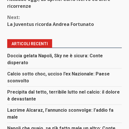
Reading
ricorrenze
Next:
La Juventus ricorda Andrea Fortunato
ARTICOLI RECENTI
Doccia gelata Napoli, Sky ne è sicura: Conte
disperato
Calcio sotto choc, ucciso l’ex Nazionale: Paese
sconvolto
Precipita dal tetto, terribile lutto nel calcio: il dolore
è devastante
Lacrime Alcaraz, l’annuncio sconvolge: l’addio fa
male
Napoli che guaio, se n’è fatto male un altro: Conte