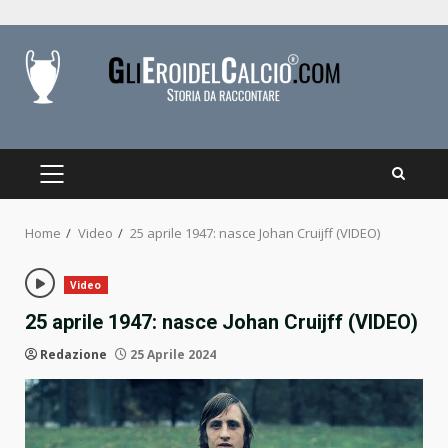
Skip
to
content
PRIMARY
MENU
Home
Video
25 aprile 1947: nasce Johan Cruijff (VIDEO)
Video
25 aprile 1947: nasce Johan Cruijff (VIDEO)
Redazione
25 Aprile 2024