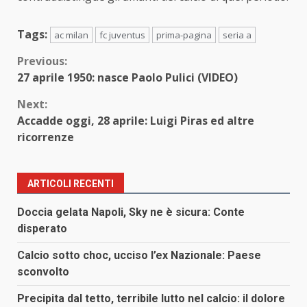
Tags:
ac milan
fc juventus
prima-pagina
seria a
Continue
Previous:
27 aprile 1950: nasce Paolo Pulici (VIDEO)
Reading
Next:
Accadde oggi, 28 aprile: Luigi Piras ed altre
ricorrenze
ARTICOLI RECENTI
Doccia gelata Napoli, Sky ne è sicura: Conte
disperato
Calcio sotto choc, ucciso l’ex Nazionale: Paese
sconvolto
Precipita dal tetto, terribile lutto nel calcio: il dolore