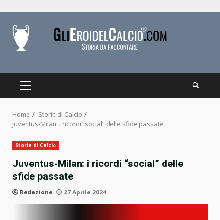
Skip
to
content
PRIMARY
MENU
Home
Storie di Calcio
Juventus-Milan: i ricordi “social” delle sfide passate
Storie di Calcio
Juventus-Milan: i ricordi “social” delle
sfide passate
Redazione
27 Aprile 2024