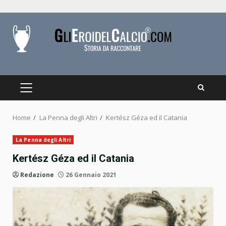
Skip
to
content
PRIMARY
MENU
Home
La Penna degli Altri
Kertész Géza ed il Catania
La Penna degli Altri
Kertész Géza ed il Catania
Redazione
26 Gennaio 2021