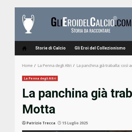
Skip
to
content
Storie di Calcio
Gli Eroi del Collezionismo
Home
La Penna degli Altri
La panchina già traballa: così 
La Penna degli Altri
La panchina già trab
Motta
Patrizio Trecca
15 Luglio 2025