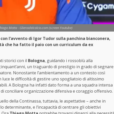
 Thiago Motta - Glieroidelcalcio.com (screen Youtube)
 con l’avvento di Igor Tudor sulla panchina bianconera,
tà che ha fatto il paio con un curriculum da ex
ti storici con il
Bologna
, guidando i rossoblù alla
cinquant’anni, un traguardo di prestigio in grado di segnare
llenatore. Nonostante l’ambientamento a un contesto così
ce le difficoltà di gestire uno spogliatoio di altissimo
bili. A Bologna ha infatti dato forma a una squadra intensa
e di conciliare organizzazione difensiva e coraggio offensivo.
llo della Continassa, tuttavia, le aspettative – anche in
o determinante, e l’incapacità di centrare gli obiettivi
o. Ora
Thiago Motta
potrebbe trovarsi dinanzi alla necessit