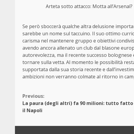
Arteta sotto attacco: Motta all’Arsenal?
Se però sboccerà qualche altra delusione importan
sarebbe un nome sul taccuino. Il suo ottimo curricu
carisma nel mantenere gruppo e obiettivi condivi
avendo ancora allenato un club dal blasone europ
autorevolezza, ma il recente successo bolognese 
tornare sulla vetta. Al momento le possibilità res
supportata dalla sua storia recente e dall’investim
ambizioni non verranno colmate al ritorno in ca
Continue
Previous:
La paura (degli altri) fa 90 milioni: tutto fatto
Reading
il Napoli