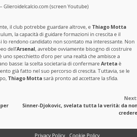
 – Glieroidelcalcio.com (screen Youtube)
te, il club potrebbe guardare altrove, e
Thiago Motta
lum, la capacità di guidare formazioni in crescita e il
si lo rendono candidato non scontato ma interessante. Non
eo dell’
Arsenal
, avrebbe ovviamente bisogno di costruire
è uno specchietto d’oro per una realtà che ambisce a
tano basse: la scelta societaria di confermare
Arteta
è
ento già fatto nel suo percorso di crescita. Tuttavia, se le
mpo,
Thiago Motta
sarà pronto ad accettare la sfida.
Next
 per
Sinner-Djokovic, svelata tutta la verità: da no
creder
Privacy Policy
Cookie Policy