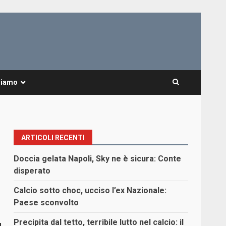
Siamo
ARTICOLI RECENTI
Doccia gelata Napoli, Sky ne è sicura: Conte
disperato
Calcio sotto choc, ucciso l’ex Nazionale:
Paese sconvolto
Precipita dal tetto, terribile lutto nel calcio: il