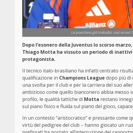
La panchina già traballa: così arriva
Dopo l’esonero della Juventus lo scorso marzo,
Thiago Motta ha vissuto un periodo di inattivi
protagonista.
Il tecnico italo-brasiliano ha infatti centrato risulta
qualificazione in
Champions League
dopo più di 
una svolta per il club e per la carriera del suo a
ambizioso come quello bianconero abbia messo in lu
profilo, le qualità tattiche di
Motta
restano innega
sul piano fisico e fluida sul piano del gioco, capac
In un contesto “aristocratico” e pressante come que
virtù del pedigree del club – hanno giocato un ruol
prefissati ha portato all’interruzione del rapport