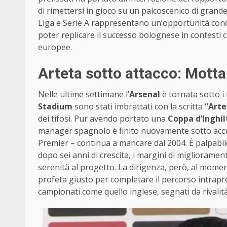
di rimettersi in gioco su un palcoscenico di grande
Liga e Serie A rappresentano un’opportunità conc
poter replicare il successo bolognese in contesti 
europee.
Arteta sotto attacco: Motta
Nelle ultime settimane l’
Arsenal
è tornata sotto i r
Stadium
sono stati imbrattati con la scritta
“Arte
dei tifosi. Pur avendo portato una
Coppa d’Inghil
manager spagnolo è finito nuovamente sotto accusa
Premier – continua a mancare dal 2004. È palpabile
dopo sei anni di crescita, i margini di miglioramen
serenità al progetto. La dirigenza, però, al momen
profeta giusto per completare il percorso intrapr
campionati come quello inglese, segnati da rivalit