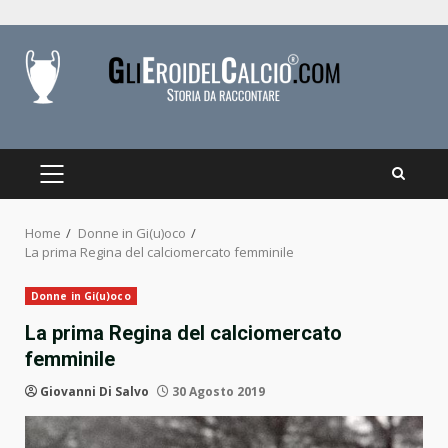
Skip
to
content
PRIMARY
MENU
Home
Donne in Gi(u)oco
La prima Regina del calciomercato femminile
Donne in Gi(u)oco
La prima Regina del calciomercato
femminile
Giovanni Di Salvo
30 Agosto 2019